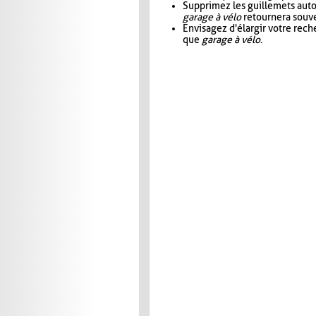
Supprimez les guillemets aut
garage à vélo
retournera souve
Envisagez d'élargir votre rec
que
garage à vélo
.