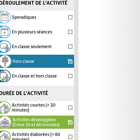
DÉROULEMENT DE L'ACTIVITÉ
Sporadiques
En plusieurs séances
En classe seulement
Hors classe
En classe et hors classe
DURÉE DE L'ACTIVITÉ
Activités courtes (< 30
minutes)
Activités développées
(Entre 30 et 60 minutes)
Activités élaborées (> 60
minutes)