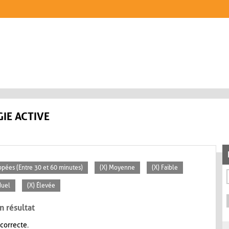
IE ACTIVE
ppées (Entre 30 et 60 minutes)
(X) Moyenne
(X) Faible
duel
(X) Élevée
n résultat
 correcte.