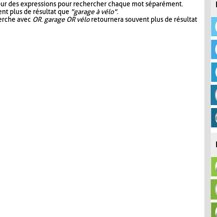
our des expressions pour rechercher chaque mot séparément.
nt plus de résultat que
"garage à vélo"
.
herche avec
OR
.
garage OR vélo
retournera souvent plus de résultat