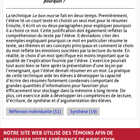
pourquoi ?
La technique
Le bon mot
se fait en deux temps. Premièrement,
l’élève lit un court texte et choisit un seul mot pour le résumer.
Ensuite, il écrit un ou deux paragraphes pour expliquer pourquoi
il a choisi ce mot. Cette justification doit également refléter la
compréhension du texte par l’élève. Il devra donc citer des
exemples expliquant pourquoi ce mot en particulier résume le
texte, ses thèmes et ses concepts principaux et comment le choix
du mot reflète les émotions suscitées par la lecture du texte. En
réalité, le choix d’un mot spécifique est moins important que la
qualité de l’explication fournie par l’élève. L’exercice pourrait
tout aussi bien se faire après la présentation d’une leçon par
l’enseignant, que l’élève devrait résumer en un mot. La pratique
de cette technique aide les élèves à développer la capacité
d’écrire des résumés fortement condensés comportant de
grandes quantités d’informations pour favoriser plus
efficacement leur stockage dans la mémoire à long terme. De
plus, cet exercice aide à développer les compétences de lecture,
d’écriture, de synthèse et d’argumentation des élèves.
Réflexion individuelle (31)
Synthèse (19)
PAGES
NOTRE SITE WEB UTILISE DES TÉMOINS AFIN DE
1
2
3
›
»
REHAUSSER VOTRE EXPÉRIENCE DE NAVIGATION.