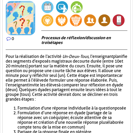
Processus de réflexion/discussion en
0
trois étapes
Pour la réalisation de l'activité
Un-Deux-Tous
, l'enseignant planifie
des segments d'exposés magistraux de courte durée (entre 10 et
20 minutes) portant sur la matière du cours. Ensuite, il pose une
question ou propose une courte tâche aux élèves. Il alloue une
minute pour y réfléchir seul (un). Cette étape est importante car
elle permet à l'élève de formuler une réponse élaborée. Puis,
l'enseignant invite les élèves à comparer leur réflexion en dyade
(deux). Quelques dyades partagent ensuite leurs idées à tout le
groupe (tous). Cette activité devrait donc se décliner en trois
grandes étapes :
Formulation d'une réponse individuelle à la question posée
Formulation d’une réponse en dyade (partage de la
réponse avec un coéquipier, écoute attentive de sa
réponse et création d'une nouvelle réponse plus élaborée
compte tenu de la mise en commun)
Partage de la réponse finale en plénière