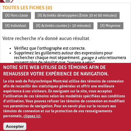
TOUTES LES FICHES (0)
(X) Hors classe
(X) Activités développées (Entre 30 et 60 minutes)
(X) Individuel
(X) Activités courtes (< 30 minutes)
(X) Moyenne
Votre recherche n'a donné aucun résultat
Vérifiez que l'orthographe est correcte.
Supprimez les guillemets autour des expressions pour
rechercher chaque mot séparément.
garage à vélo
retournera
souvent plus de résultat que
"garage à vélo"
.
NOTRE SITE WEB UTILISE DES TÉMOINS AFIN DE
Envisagez d'élargir votre recherche avec
OR
.
garage OR vélo
retournera souvent plus de résultat que
garage à vélo
.
REHAUSSER VOTRE EXPÉRIENCE DE NAVIGATION.
Le site web de Polytechnique Montréal utilise des témoins de connexion
afin de recueillir des statistiques générales et offrir une meilleure
expérience à ses visiteurs. En naviguant sur le site, vous acceptez
l’utilisation de ces témoins selon les modalités spécifiées aux conditions
d’utilisation. Vous pouvez refuser les témoins de connexion en modifiant
vos paramètres de navigation. Pour en savoir plus sur le recours aux
témoins de connexion et sur la protection de vos renseignements
personnels,
cliquez ici
.
Avis de confidentialité et conditions d’utilisation
Accepter