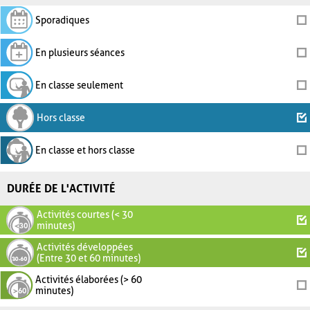
Sporadiques
En plusieurs séances
En classe seulement
Hors classe
En classe et hors classe
DURÉE DE L'ACTIVITÉ
Activités courtes (< 30
minutes)
Activités développées
(Entre 30 et 60 minutes)
Activités élaborées (> 60
minutes)