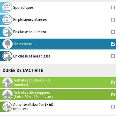
Sporadiques
En plusieurs séances
En classe seulement
Hors classe
En classe et hors classe
DURÉE DE L'ACTIVITÉ
Activités courtes (< 30
minutes)
Activités développées
(Entre 30 et 60 minutes)
Activités élaborées (> 60
minutes)