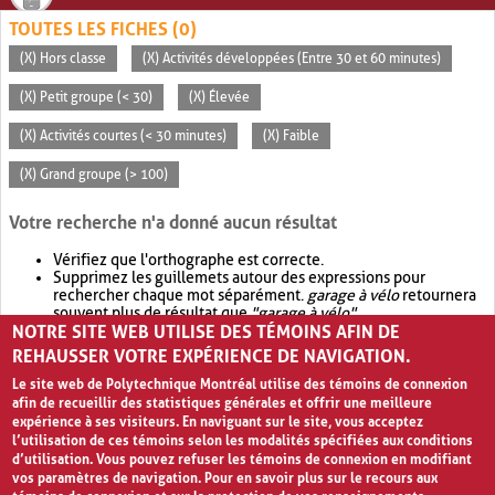
TOUTES LES FICHES (0)
(X) Hors classe
(X) Activités développées (Entre 30 et 60 minutes)
(X) Petit groupe (< 30)
(X) Élevée
(X) Activités courtes (< 30 minutes)
(X) Faible
(X) Grand groupe (> 100)
Votre recherche n'a donné aucun résultat
Vérifiez que l'orthographe est correcte.
Supprimez les guillemets autour des expressions pour
rechercher chaque mot séparément.
garage à vélo
retournera
souvent plus de résultat que
"garage à vélo"
.
NOTRE SITE WEB UTILISE DES TÉMOINS AFIN DE
Envisagez d'élargir votre recherche avec
OR
.
garage OR vélo
retournera souvent plus de résultat que
garage à vélo
.
REHAUSSER VOTRE EXPÉRIENCE DE NAVIGATION.
Le site web de Polytechnique Montréal utilise des témoins de connexion
afin de recueillir des statistiques générales et offrir une meilleure
expérience à ses visiteurs. En naviguant sur le site, vous acceptez
l’utilisation de ces témoins selon les modalités spécifiées aux conditions
d’utilisation. Vous pouvez refuser les témoins de connexion en modifiant
vos paramètres de navigation. Pour en savoir plus sur le recours aux