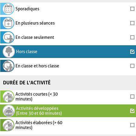
Sporadiques
En plusieurs séances
En classe seulement
Hors classe
En classe et hors classe
DURÉE DE L'ACTIVITÉ
Activités courtes (< 30
minutes)
Activités développées
(Entre 30 et 60 minutes)
Activités élaborées (> 60
minutes)