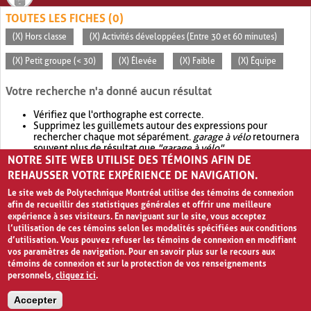
TOUTES LES FICHES (0)
(X) Hors classe
(X) Activités développées (Entre 30 et 60 minutes)
(X) Petit groupe (< 30)
(X) Élevée
(X) Faible
(X) Équipe
Votre recherche n'a donné aucun résultat
Vérifiez que l'orthographe est correcte.
Supprimez les guillemets autour des expressions pour
rechercher chaque mot séparément.
garage à vélo
retournera
souvent plus de résultat que
"garage à vélo"
.
NOTRE SITE WEB UTILISE DES TÉMOINS AFIN DE
Envisagez d'élargir votre recherche avec
OR
.
garage OR vélo
retournera souvent plus de résultat que
garage à vélo
.
REHAUSSER VOTRE EXPÉRIENCE DE NAVIGATION.
Le site web de Polytechnique Montréal utilise des témoins de connexion
afin de recueillir des statistiques générales et offrir une meilleure
expérience à ses visiteurs. En naviguant sur le site, vous acceptez
l’utilisation de ces témoins selon les modalités spécifiées aux conditions
d’utilisation. Vous pouvez refuser les témoins de connexion en modifiant
vos paramètres de navigation. Pour en savoir plus sur le recours aux
témoins de connexion et sur la protection de vos renseignements
personnels,
cliquez ici
.
Avis de confidentialité et conditions d’utilisation
Accepter