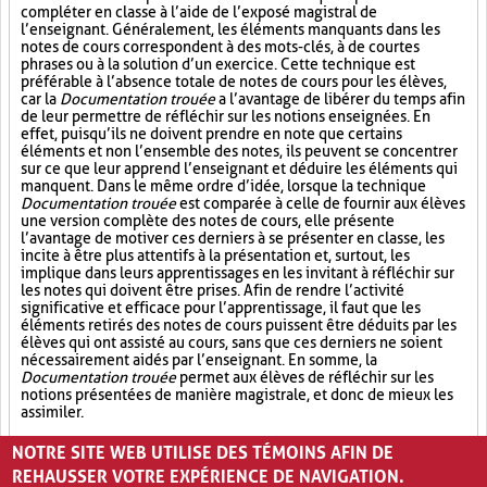
compléter en classe à l’aide de l’exposé magistral de
l’enseignant. Généralement, les éléments manquants dans les
notes de cours correspondent à des mots-clés, à de courtes
phrases ou à la solution d’un exercice. Cette technique est
préférable à l’absence totale de notes de cours pour les élèves,
car la
Documentation trouée
a l’avantage de libérer du temps afin
de leur permettre de réfléchir sur les notions enseignées. En
effet, puisqu’ils ne doivent prendre en note que certains
éléments et non l’ensemble des notes, ils peuvent se concentrer
sur ce que leur apprend l’enseignant et déduire les éléments qui
manquent. Dans le même ordre d’idée, lorsque la technique
Documentation trouée
est comparée à celle de fournir aux élèves
une version complète des notes de cours, elle présente
l’avantage de motiver ces derniers à se présenter en classe, les
incite à être plus attentifs à la présentation et, surtout, les
implique dans leurs apprentissages en les invitant à réfléchir sur
les notes qui doivent être prises. Afin de rendre l’activité
significative et efficace pour l’apprentissage, il faut que les
éléments retirés des notes de cours puissent être déduits par les
élèves qui ont assisté au cours, sans que ces derniers ne soient
nécessairement aidés par l’enseignant. En somme, la
Documentation trouée
permet aux élèves de réfléchir sur les
notions présentées de manière magistrale, et donc de mieux les
assimiler.
Synthèse (19)
Réflexion individuelle (31)
NOTRE SITE WEB UTILISE DES TÉMOINS AFIN DE
REHAUSSER VOTRE EXPÉRIENCE DE NAVIGATION.