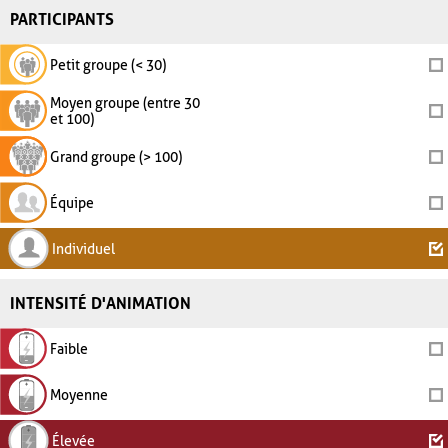
PARTICIPANTS
Petit groupe (< 30)
Moyen groupe (entre 30
et 100)
Grand groupe (> 100)
Équipe
Individuel
INTENSITÉ D'ANIMATION
Faible
Moyenne
Élevée