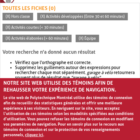
TOUTES LES FICHES (0)
(X) Hors classe
(X) Activités développées (Entre 30 et 60 minutes)
(X) Activités courtes (< 30 minutes)
(X) Activités élaborées (> 60 minutes)
(X) Équipe
Votre recherche n'a donné aucun résultat
Vérifiez que l'orthographe est correcte.
Supprimez les guillemets autour des expressions pour
rechercher chaque mot séparément.
garage à vélo
retournera
souvent plus de résultat que
"garage à vélo"
.
NOTRE SITE WEB UTILISE DES TÉMOINS AFIN DE
Envisagez d'élargir votre recherche avec
OR
.
garage OR vélo
retournera souvent plus de résultat que
garage à vélo
.
REHAUSSER VOTRE EXPÉRIENCE DE NAVIGATION.
Le site web de Polytechnique Montréal utilise des témoins de connexion
afin de recueillir des statistiques générales et offrir une meilleure
expérience à ses visiteurs. En naviguant sur le site, vous acceptez
l’utilisation de ces témoins selon les modalités spécifiées aux conditions
d’utilisation. Vous pouvez refuser les témoins de connexion en modifiant
vos paramètres de navigation. Pour en savoir plus sur le recours aux
témoins de connexion et sur la protection de vos renseignements
personnels,
cliquez ici
.
Avis de confidentialité et conditions d’utilisation