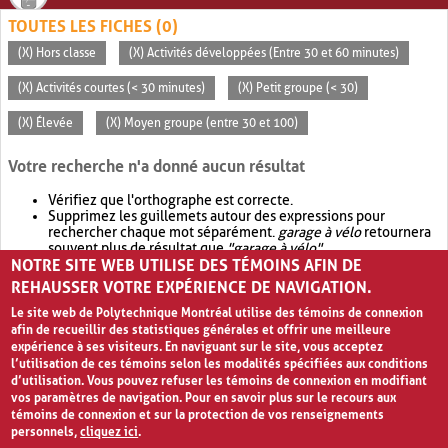
TOUTES LES FICHES (0)
(X) Hors classe
(X) Activités développées (Entre 30 et 60 minutes)
(X) Activités courtes (< 30 minutes)
(X) Petit groupe (< 30)
(X) Élevée
(X) Moyen groupe (entre 30 et 100)
Votre recherche n'a donné aucun résultat
Vérifiez que l'orthographe est correcte.
Supprimez les guillemets autour des expressions pour
rechercher chaque mot séparément.
garage à vélo
retournera
souvent plus de résultat que
"garage à vélo"
.
NOTRE SITE WEB UTILISE DES TÉMOINS AFIN DE
Envisagez d'élargir votre recherche avec
OR
.
garage OR vélo
retournera souvent plus de résultat que
garage à vélo
.
REHAUSSER VOTRE EXPÉRIENCE DE NAVIGATION.
Le site web de Polytechnique Montréal utilise des témoins de connexion
afin de recueillir des statistiques générales et offrir une meilleure
expérience à ses visiteurs. En naviguant sur le site, vous acceptez
l’utilisation de ces témoins selon les modalités spécifiées aux conditions
d’utilisation. Vous pouvez refuser les témoins de connexion en modifiant
vos paramètres de navigation. Pour en savoir plus sur le recours aux
témoins de connexion et sur la protection de vos renseignements
personnels,
cliquez ici
.
Avis de confidentialité et conditions d’utilisation