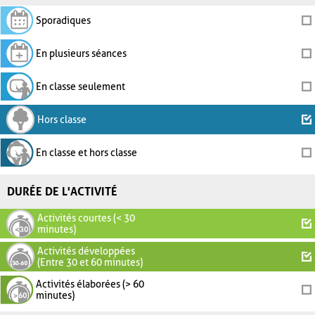
Sporadiques
En plusieurs séances
En classe seulement
Hors classe
En classe et hors classe
DURÉE DE L'ACTIVITÉ
Activités courtes (< 30
minutes)
Activités développées
(Entre 30 et 60 minutes)
Activités élaborées (> 60
minutes)