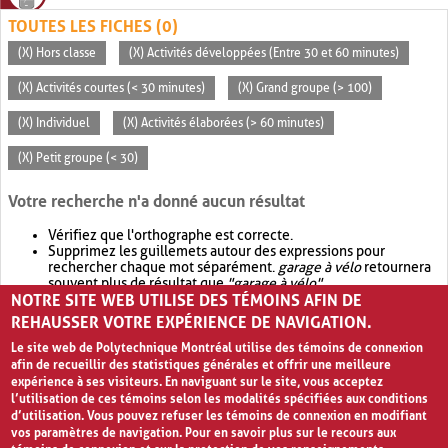
TOUTES LES FICHES (0)
(X) Hors classe
(X) Activités développées (Entre 30 et 60 minutes)
(X) Activités courtes (< 30 minutes)
(X) Grand groupe (> 100)
(X) Individuel
(X) Activités élaborées (> 60 minutes)
(X) Petit groupe (< 30)
Votre recherche n'a donné aucun résultat
Vérifiez que l'orthographe est correcte.
Supprimez les guillemets autour des expressions pour
rechercher chaque mot séparément.
garage à vélo
retournera
souvent plus de résultat que
"garage à vélo"
.
NOTRE SITE WEB UTILISE DES TÉMOINS AFIN DE
Envisagez d'élargir votre recherche avec
OR
.
garage OR vélo
retournera souvent plus de résultat que
garage à vélo
.
REHAUSSER VOTRE EXPÉRIENCE DE NAVIGATION.
Le site web de Polytechnique Montréal utilise des témoins de connexion
afin de recueillir des statistiques générales et offrir une meilleure
expérience à ses visiteurs. En naviguant sur le site, vous acceptez
l’utilisation de ces témoins selon les modalités spécifiées aux conditions
d’utilisation. Vous pouvez refuser les témoins de connexion en modifiant
vos paramètres de navigation. Pour en savoir plus sur le recours aux