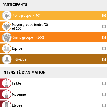
PARTICIPANTS
Petit groupe (< 30)
Moyen groupe (entre 30
et 100)
Grand groupe (> 100)
Équipe
Individuel
INTENSITÉ D'ANIMATION
Faible
Moyenne
Élevée