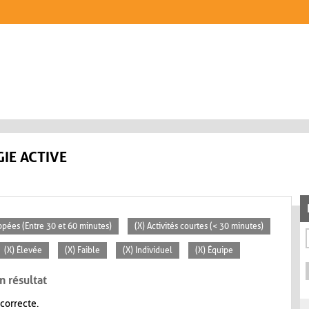
IE ACTIVE
ppées (Entre 30 et 60 minutes)
(X) Activités courtes (< 30 minutes)
(X) Élevée
(X) Faible
(X) Individuel
(X) Équipe
n résultat
 correcte.