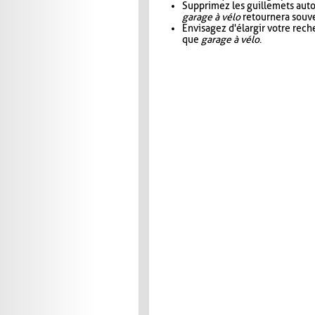
Supprimez les guillemets aut
garage à vélo
retournera souve
Envisagez d'élargir votre rec
que
garage à vélo
.