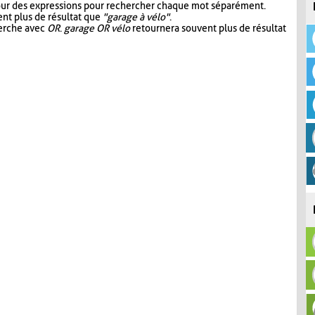
our des expressions pour rechercher chaque mot séparément.
nt plus de résultat que
"garage à vélo"
.
herche avec
OR
.
garage OR vélo
retournera souvent plus de résultat