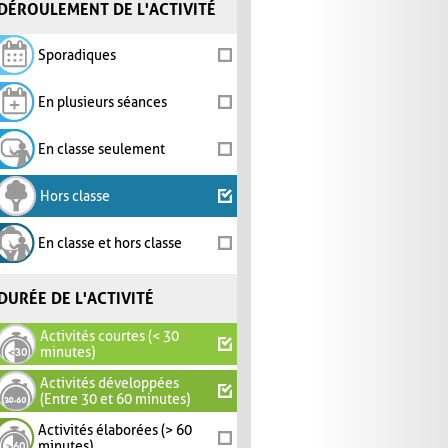
DÉROULEMENT DE L'ACTIVITÉ
Sporadiques
En plusieurs séances
En classe seulement
Hors classe
En classe et hors classe
DURÉE DE L'ACTIVITÉ
Activités courtes (< 30
minutes)
Activités développées
(Entre 30 et 60 minutes)
Activités élaborées (> 60
minutes)