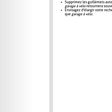
Supprimez les guillemets aut
garage à vélo
retournera souve
Envisagez d'élargir votre rec
que
garage à vélo
.