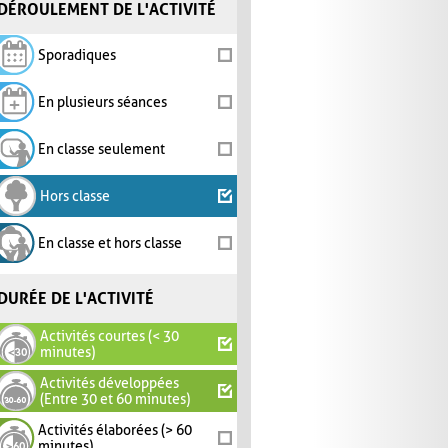
DÉROULEMENT DE L'ACTIVITÉ
Sporadiques
En plusieurs séances
En classe seulement
Hors classe
En classe et hors classe
DURÉE DE L'ACTIVITÉ
Activités courtes (< 30
minutes)
Activités développées
(Entre 30 et 60 minutes)
Activités élaborées (> 60
minutes)