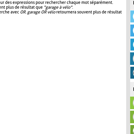
our des expressions pour rechercher chaque mot séparément.
nt plus de résultat que
"garage à vélo"
.
herche avec
OR
.
garage OR vélo
retournera souvent plus de résultat