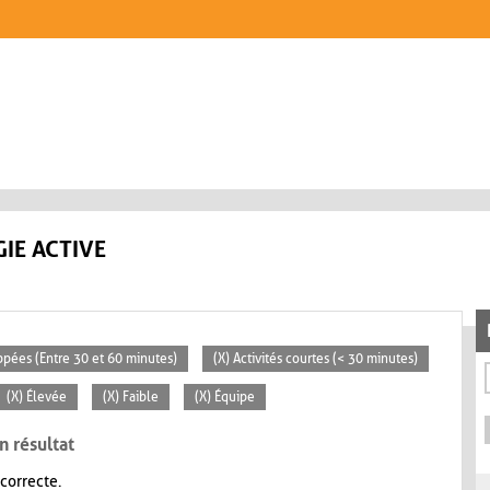
IE ACTIVE
ppées (Entre 30 et 60 minutes)
(X) Activités courtes (< 30 minutes)
(X) Élevée
(X) Faible
(X) Équipe
n résultat
 correcte.