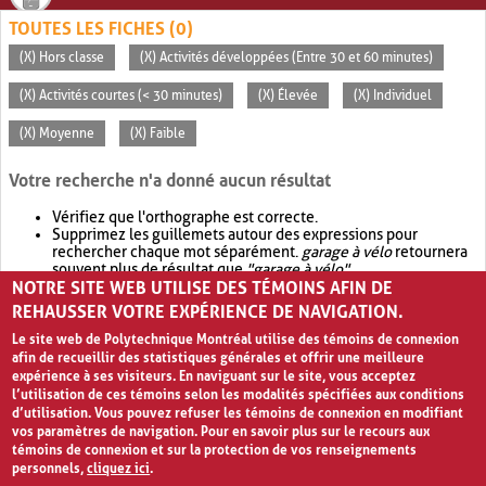
TOUTES LES FICHES (0)
(X) Hors classe
(X) Activités développées (Entre 30 et 60 minutes)
(X) Activités courtes (< 30 minutes)
(X) Élevée
(X) Individuel
(X) Moyenne
(X) Faible
Votre recherche n'a donné aucun résultat
Vérifiez que l'orthographe est correcte.
Supprimez les guillemets autour des expressions pour
rechercher chaque mot séparément.
garage à vélo
retournera
souvent plus de résultat que
"garage à vélo"
.
NOTRE SITE WEB UTILISE DES TÉMOINS AFIN DE
Envisagez d'élargir votre recherche avec
OR
.
garage OR vélo
retournera souvent plus de résultat que
garage à vélo
.
REHAUSSER VOTRE EXPÉRIENCE DE NAVIGATION.
Le site web de Polytechnique Montréal utilise des témoins de connexion
afin de recueillir des statistiques générales et offrir une meilleure
expérience à ses visiteurs. En naviguant sur le site, vous acceptez
l’utilisation de ces témoins selon les modalités spécifiées aux conditions
d’utilisation. Vous pouvez refuser les témoins de connexion en modifiant
vos paramètres de navigation. Pour en savoir plus sur le recours aux
témoins de connexion et sur la protection de vos renseignements
personnels,
cliquez ici
.
Avis de confidentialité et conditions d’utilisation