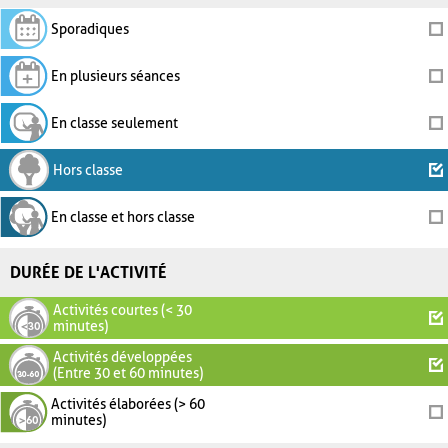
Sporadiques
En plusieurs séances
En classe seulement
Hors classe
En classe et hors classe
DURÉE DE L'ACTIVITÉ
Activités courtes (< 30
minutes)
Activités développées
(Entre 30 et 60 minutes)
Activités élaborées (> 60
minutes)