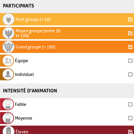
PARTICIPANTS
Petit groupe (< 30)
Moyen groupe (entre 30
et 100)
Grand groupe (> 100)
Équipe
Individuel
INTENSITÉ D'ANIMATION
Faible
Moyenne
Élevée