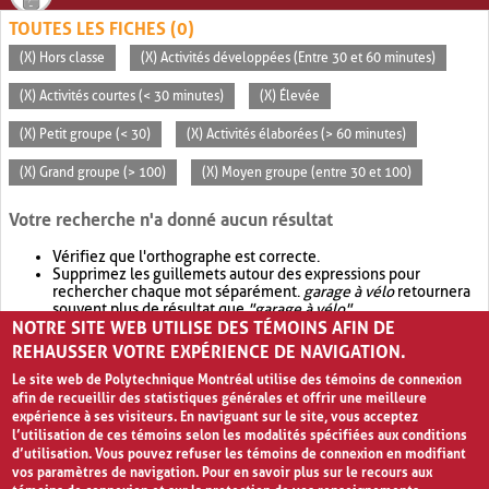
TOUTES LES FICHES (0)
(X) Hors classe
(X) Activités développées (Entre 30 et 60 minutes)
(X) Activités courtes (< 30 minutes)
(X) Élevée
(X) Petit groupe (< 30)
(X) Activités élaborées (> 60 minutes)
(X) Grand groupe (> 100)
(X) Moyen groupe (entre 30 et 100)
Votre recherche n'a donné aucun résultat
Vérifiez que l'orthographe est correcte.
Supprimez les guillemets autour des expressions pour
rechercher chaque mot séparément.
garage à vélo
retournera
souvent plus de résultat que
"garage à vélo"
.
NOTRE SITE WEB UTILISE DES TÉMOINS AFIN DE
Envisagez d'élargir votre recherche avec
OR
.
garage OR vélo
retournera souvent plus de résultat que
garage à vélo
.
REHAUSSER VOTRE EXPÉRIENCE DE NAVIGATION.
Le site web de Polytechnique Montréal utilise des témoins de connexion
afin de recueillir des statistiques générales et offrir une meilleure
expérience à ses visiteurs. En naviguant sur le site, vous acceptez
l’utilisation de ces témoins selon les modalités spécifiées aux conditions
d’utilisation. Vous pouvez refuser les témoins de connexion en modifiant
vos paramètres de navigation. Pour en savoir plus sur le recours aux