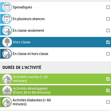
Sporadiques
En plusieurs séances
En classe seulement
Hors classe
En classe et hors classe
DURÉE DE L'ACTIVITÉ
Activités courtes (< 30
minutes)
Activités développées
(Entre 30 et 60 minutes)
Activités élaborées (> 60
minutes)