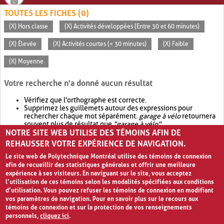
TOUTES LES FICHES (0)
(X) Hors classe
(X) Activités développées (Entre 30 et 60 minutes)
(X) Élevée
(X) Activités courtes (< 30 minutes)
(X) Faible
(X) Moyenne
Votre recherche n'a donné aucun résultat
Vérifiez que l'orthographe est correcte.
Supprimez les guillemets autour des expressions pour
rechercher chaque mot séparément.
garage à vélo
retournera
souvent plus de résultat que
"garage à vélo"
.
NOTRE SITE WEB UTILISE DES TÉMOINS AFIN DE
Envisagez d'élargir votre recherche avec
OR
.
garage OR vélo
retournera souvent plus de résultat que
garage à vélo
.
REHAUSSER VOTRE EXPÉRIENCE DE NAVIGATION.
Le site web de Polytechnique Montréal utilise des témoins de connexion
afin de recueillir des statistiques générales et offrir une meilleure
expérience à ses visiteurs. En naviguant sur le site, vous acceptez
l’utilisation de ces témoins selon les modalités spécifiées aux conditions
d’utilisation. Vous pouvez refuser les témoins de connexion en modifiant
vos paramètres de navigation. Pour en savoir plus sur le recours aux
témoins de connexion et sur la protection de vos renseignements
personnels,
cliquez ici
.
Avis de confidentialité et conditions d’utilisation