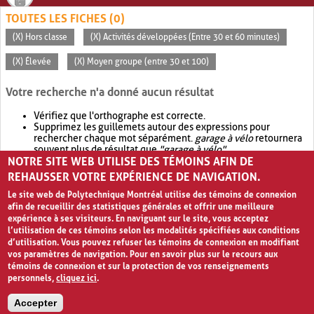
TOUTES LES FICHES (0)
(X) Hors classe
(X) Activités développées (Entre 30 et 60 minutes)
(X) Élevée
(X) Moyen groupe (entre 30 et 100)
Votre recherche n'a donné aucun résultat
Vérifiez que l'orthographe est correcte.
Supprimez les guillemets autour des expressions pour
rechercher chaque mot séparément.
garage à vélo
retournera
souvent plus de résultat que
"garage à vélo"
.
NOTRE SITE WEB UTILISE DES TÉMOINS AFIN DE
Envisagez d'élargir votre recherche avec
OR
.
garage OR vélo
retournera souvent plus de résultat que
garage à vélo
.
REHAUSSER VOTRE EXPÉRIENCE DE NAVIGATION.
Le site web de Polytechnique Montréal utilise des témoins de connexion
afin de recueillir des statistiques générales et offrir une meilleure
expérience à ses visiteurs. En naviguant sur le site, vous acceptez
l’utilisation de ces témoins selon les modalités spécifiées aux conditions
d’utilisation. Vous pouvez refuser les témoins de connexion en modifiant
vos paramètres de navigation. Pour en savoir plus sur le recours aux
témoins de connexion et sur la protection de vos renseignements
personnels,
cliquez ici
.
Avis de confidentialité et conditions d’utilisation
Accepter