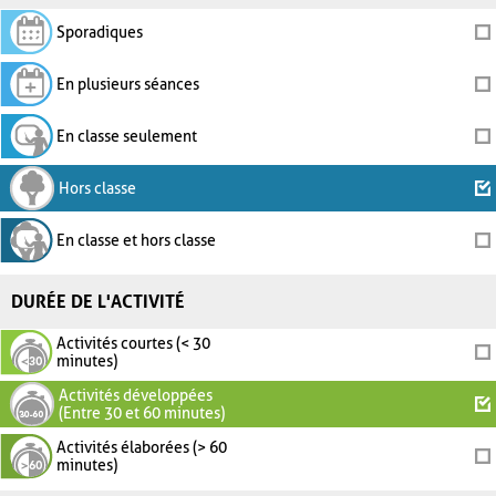
Sporadiques
En plusieurs séances
En classe seulement
Hors classe
En classe et hors classe
DURÉE DE L'ACTIVITÉ
Activités courtes (< 30
minutes)
Activités développées
(Entre 30 et 60 minutes)
Activités élaborées (> 60
minutes)