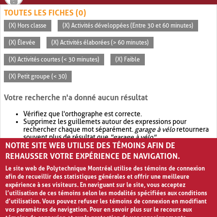
TOUTES LES FICHES (0)
(X) Hors classe
(X) Activités développées (Entre 30 et 60 minutes)
(X) Élevée
(X) Activités élaborées (> 60 minutes)
(X) Activités courtes (< 30 minutes)
(X) Faible
(X) Petit groupe (< 30)
Votre recherche n'a donné aucun résultat
Vérifiez que l'orthographe est correcte.
Supprimez les guillemets autour des expressions pour
rechercher chaque mot séparément.
garage à vélo
retournera
souvent plus de résultat que
"garage à vélo"
.
NOTRE SITE WEB UTILISE DES TÉMOINS AFIN DE
Envisagez d'élargir votre recherche avec
OR
.
garage OR vélo
retournera souvent plus de résultat que
garage à vélo
.
REHAUSSER VOTRE EXPÉRIENCE DE NAVIGATION.
Le site web de Polytechnique Montréal utilise des témoins de connexion
afin de recueillir des statistiques générales et offrir une meilleure
expérience à ses visiteurs. En naviguant sur le site, vous acceptez
l’utilisation de ces témoins selon les modalités spécifiées aux conditions
d’utilisation. Vous pouvez refuser les témoins de connexion en modifiant
vos paramètres de navigation. Pour en savoir plus sur le recours aux