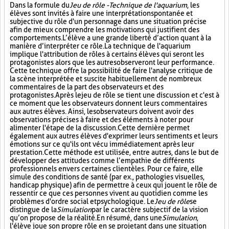
Dans la formule du
Jeu de rôle - Technique de l'aquarium
, les
élèves sont invités à faire une interprétation spontanée et
subjective du rôle d'un personnage dans une situation précise
afin de mieux comprendre les motivations qui justifient des
comportements. L’élève a une grande liberté d’action quant à la
manière d’interpréter ce rôle. La technique de l'aquarium
implique l'attribution de rôles à certains élèves qui seront les
protagonistes alors que les autres observeront leur performance.
Cette technique offre la possibilité de faire l'analyse critique de
la scène interprétée et suscite habituellement de nombreux
commentaires de la part des observateurs et des
protagonistes. Après le jeu de rôle se tient une discussion et c'est à
ce moment que les observateurs donnent leurs commentaires
aux autres élèves. Ainsi, les observateurs doivent avoir des
observations précises à faire et des éléments à noter pour
alimenter l'étape de la discussion. Cette dernière permet
également aux autres élèves d'exprimer leurs sentiments et leurs
émotions sur ce qu'ils ont vécu immédiatement après leur
prestation. Cette méthode est utilisée, entre autres, dans le but de
développer des attitudes comme l’empathie de différents
professionnels envers certaines clientèles. Pour ce faire, elle
simule des conditions de santé (par ex., pathologies visuelles,
handicap physique) afin de permettre à ceux qui jouent le rôle de
ressentir ce que ces personnes vivent au quotidien comme les
problèmes d'ordre social et psychologique. Le
Jeu de rôle
se
distingue de la
Simulation
par le caractère subjectif de la vision
qu’on propose de la réalité. En résumé, dans une
Simulation
,
l'élève joue son propre rôle en se projetant dans une situation