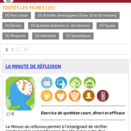
TOUTES LES FICHES (25)
(X) Hors classe
(X) Activités développées (Entre 30 et 60 minutes)
(X) Élevée
(X) Activités élaborées (> 60 minutes)
(X) Équipe
(X) Moyenne
(X) Individuel
(X) Sporadiques
PAGES
1
2
›
»
LA MINUTE DE RÉFLEXION
Exercice de synthèse court, direct et efficace
0
La
Minute de réflexion
permet à l’enseignant de vérifier