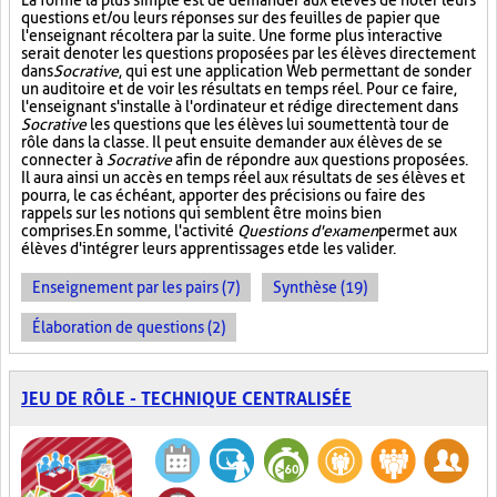
La forme la plus simple est de demander aux élèves de noter leurs
questions et/ou leurs réponses sur des feuilles de papier que
l'enseignant récoltera par la suite. Une forme plus interactive
serait de noter les questions proposées par les élèves directement
dans
Socrative
, qui est une application Web permettant de sonder
un auditoire et de voir les résultats en temps réel. Pour ce faire,
l'enseignant s'installe à l'ordinateur et rédige directement dans
Socrative
les questions que les élèves lui soumettent à tour de
rôle dans la classe. Il peut ensuite demander aux élèves de se
connecter à
Socrative
afin de répondre aux questions proposées.
Il aura ainsi un accès en temps réel aux résultats de ses élèves et
pourra, le cas échéant, apporter des précisions ou faire des
rappels sur les notions qui semblent être moins bien
comprises. En somme, l'activité
Questions d'examen
permet aux
élèves d'intégrer leurs apprentissages et de les valider.
Enseignement par les pairs (7)
Synthèse (19)
Élaboration de questions (2)
JEU DE RÔLE - TECHNIQUE CENTRALISÉE