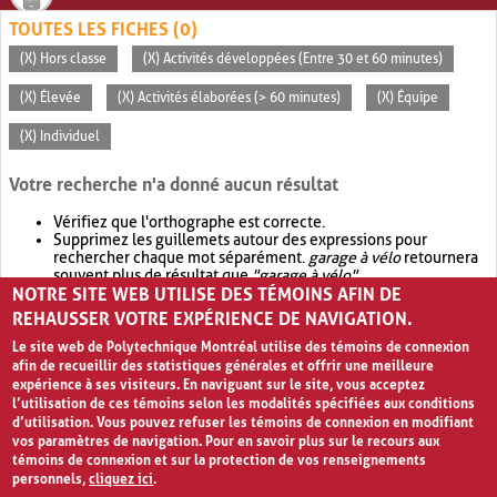
TOUTES LES FICHES (0)
(X) Hors classe
(X) Activités développées (Entre 30 et 60 minutes)
(X) Élevée
(X) Activités élaborées (> 60 minutes)
(X) Équipe
(X) Individuel
Votre recherche n'a donné aucun résultat
Vérifiez que l'orthographe est correcte.
Supprimez les guillemets autour des expressions pour
rechercher chaque mot séparément.
garage à vélo
retournera
souvent plus de résultat que
"garage à vélo"
.
NOTRE SITE WEB UTILISE DES TÉMOINS AFIN DE
Envisagez d'élargir votre recherche avec
OR
.
garage OR vélo
retournera souvent plus de résultat que
garage à vélo
.
REHAUSSER VOTRE EXPÉRIENCE DE NAVIGATION.
Le site web de Polytechnique Montréal utilise des témoins de connexion
afin de recueillir des statistiques générales et offrir une meilleure
expérience à ses visiteurs. En naviguant sur le site, vous acceptez
l’utilisation de ces témoins selon les modalités spécifiées aux conditions
d’utilisation. Vous pouvez refuser les témoins de connexion en modifiant
vos paramètres de navigation. Pour en savoir plus sur le recours aux
témoins de connexion et sur la protection de vos renseignements
personnels,
cliquez ici
.
Avis de confidentialité et conditions d’utilisation