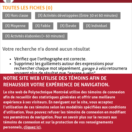
TOUTES LES FICHES (0)
(X) Hors classe
(X) Activités développées (Entre 30 et 60 minutes)
(X) Moyenne
(X) Faible
(X) Élevée
(X) Individuel
(X) Activités élaborées (> 60 minutes)
Votre recherche n'a donné aucun résultat
Vérifiez que l'orthographe est correcte.
Supprimez les guillemets autour des expressions pour
rechercher chaque mot séparément.
garage à vélo
retournera
souvent plus de résultat que
"garage à vélo"
.
NOTRE SITE WEB UTILISE DES TÉMOINS AFIN DE
Envisagez d'élargir votre recherche avec
OR
.
garage OR vélo
retournera souvent plus de résultat que
garage à vélo
.
REHAUSSER VOTRE EXPÉRIENCE DE NAVIGATION.
Le site web de Polytechnique Montréal utilise des témoins de connexion
afin de recueillir des statistiques générales et offrir une meilleure
expérience à ses visiteurs. En naviguant sur le site, vous acceptez
l’utilisation de ces témoins selon les modalités spécifiées aux conditions
d’utilisation. Vous pouvez refuser les témoins de connexion en modifiant
vos paramètres de navigation. Pour en savoir plus sur le recours aux
témoins de connexion et sur la protection de vos renseignements
personnels,
cliquez ici
.
Avis de confidentialité et conditions d’utilisation