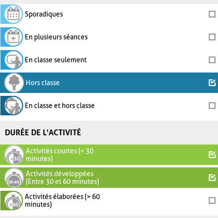
Sporadiques
En plusieurs séances
En classe seulement
Hors classe
En classe et hors classe
DURÉE DE L'ACTIVITÉ
Activités courtes (< 30
minutes)
Activités développées
(Entre 30 et 60 minutes)
Activités élaborées (> 60
minutes)