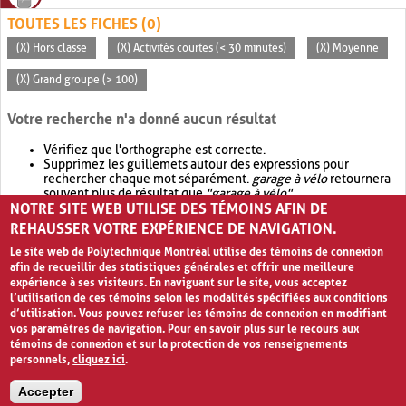
TOUTES LES FICHES (0)
(X) Hors classe
(X) Activités courtes (< 30 minutes)
(X) Moyenne
(X) Grand groupe (> 100)
Votre recherche n'a donné aucun résultat
Vérifiez que l'orthographe est correcte.
Supprimez les guillemets autour des expressions pour
rechercher chaque mot séparément.
garage à vélo
retournera
souvent plus de résultat que
"garage à vélo"
.
NOTRE SITE WEB UTILISE DES TÉMOINS AFIN DE
Envisagez d'élargir votre recherche avec
OR
.
garage OR vélo
retournera souvent plus de résultat que
garage à vélo
.
REHAUSSER VOTRE EXPÉRIENCE DE NAVIGATION.
Le site web de Polytechnique Montréal utilise des témoins de connexion
afin de recueillir des statistiques générales et offrir une meilleure
expérience à ses visiteurs. En naviguant sur le site, vous acceptez
l’utilisation de ces témoins selon les modalités spécifiées aux conditions
d’utilisation. Vous pouvez refuser les témoins de connexion en modifiant
vos paramètres de navigation. Pour en savoir plus sur le recours aux
témoins de connexion et sur la protection de vos renseignements
personnels,
cliquez ici
.
Avis de confidentialité et conditions d’utilisation
Accepter