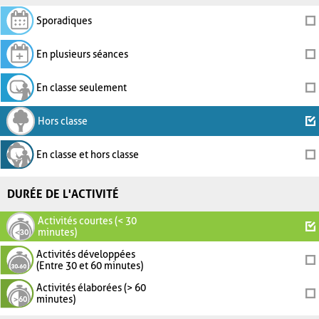
Sporadiques
En plusieurs séances
En classe seulement
Hors classe
En classe et hors classe
DURÉE DE L'ACTIVITÉ
Activités courtes (< 30
minutes)
Activités développées
(Entre 30 et 60 minutes)
Activités élaborées (> 60
minutes)