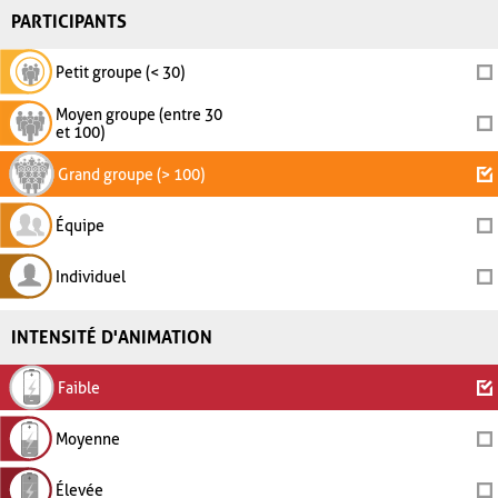
PARTICIPANTS
Petit groupe (< 30)
Moyen groupe (entre 30
et 100)
Grand groupe (> 100)
Équipe
Individuel
INTENSITÉ D'ANIMATION
Faible
Moyenne
Élevée