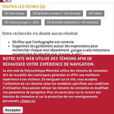
TOUTES LES FICHES (0)
(X) Hors classe
(X) Activités courtes (< 30 minutes)
(X) Faible
(X) Grand groupe (> 100)
(X) Activités élaborées (> 60 minutes)
Votre recherche n'a donné aucun résultat
Vérifiez que l'orthographe est correcte.
Supprimez les guillemets autour des expressions pour
rechercher chaque mot séparément.
garage à vélo
retournera
souvent plus de résultat que
"garage à vélo"
.
NOTRE SITE WEB UTILISE DES TÉMOINS AFIN DE
Envisagez d'élargir votre recherche avec
OR
.
garage OR vélo
retournera souvent plus de résultat que
garage à vélo
.
REHAUSSER VOTRE EXPÉRIENCE DE NAVIGATION.
Le site web de Polytechnique Montréal utilise des témoins de connexion
afin de recueillir des statistiques générales et offrir une meilleure
expérience à ses visiteurs. En naviguant sur le site, vous acceptez
l’utilisation de ces témoins selon les modalités spécifiées aux conditions
d’utilisation. Vous pouvez refuser les témoins de connexion en modifiant
vos paramètres de navigation. Pour en savoir plus sur le recours aux
témoins de connexion et sur la protection de vos renseignements
personnels,
cliquez ici
.
Avis de confidentialité et conditions d’utilisation
Accepter