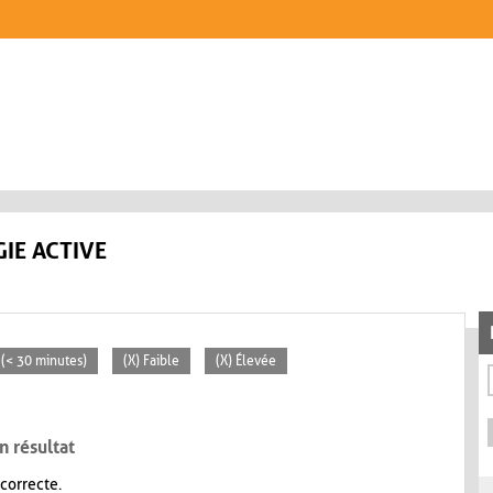
IE ACTIVE
s (< 30 minutes)
(X) Faible
(X) Élevée
n résultat
 correcte.