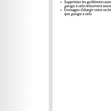
Supprimez les guillemets aut
garage à vélo
retournera souve
Envisagez d'élargir votre rec
que
garage à vélo
.