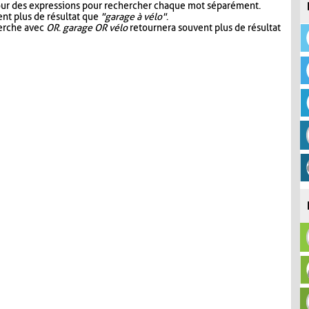
our des expressions pour rechercher chaque mot séparément.
nt plus de résultat que
"garage à vélo"
.
herche avec
OR
.
garage OR vélo
retournera souvent plus de résultat