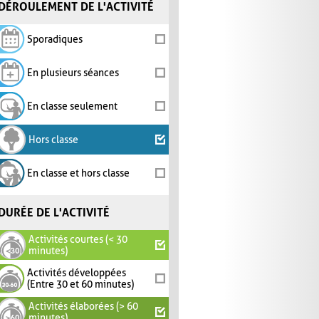
DÉROULEMENT DE L'ACTIVITÉ
Sporadiques
En plusieurs séances
En classe seulement
Hors classe
En classe et hors classe
DURÉE DE L'ACTIVITÉ
Activités courtes (< 30
minutes)
Activités développées
(Entre 30 et 60 minutes)
Activités élaborées (> 60
minutes)