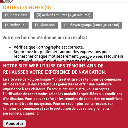
TOUTES LES FICHES (0)
(X) Hors classe
(X) Activités courtes (< 30 minutes)
(X) Individuel
(X) Moyenne
(X) Moyen groupe (entre 30 et 100)
Votre recherche n'a donné aucun résultat
Vérifiez que l'orthographe est correcte.
Supprimez les guillemets autour des expressions pour
rechercher chaque mot séparément.
garage à vélo
retournera
souvent plus de résultat que
"garage à vélo"
.
NOTRE SITE WEB UTILISE DES TÉMOINS AFIN DE
Envisagez d'élargir votre recherche avec
OR
.
garage OR vélo
retournera souvent plus de résultat que
garage à vélo
.
REHAUSSER VOTRE EXPÉRIENCE DE NAVIGATION.
Le site web de Polytechnique Montréal utilise des témoins de connexion
afin de recueillir des statistiques générales et offrir une meilleure
expérience à ses visiteurs. En naviguant sur le site, vous acceptez
l’utilisation de ces témoins selon les modalités spécifiées aux conditions
d’utilisation. Vous pouvez refuser les témoins de connexion en modifiant
vos paramètres de navigation. Pour en savoir plus sur le recours aux
témoins de connexion et sur la protection de vos renseignements
personnels,
cliquez ici
.
Avis de confidentialité et conditions d’utilisation
Accepter