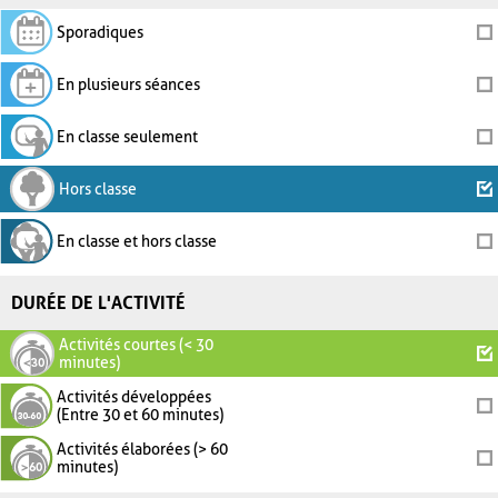
Sporadiques
En plusieurs séances
En classe seulement
Hors classe
En classe et hors classe
DURÉE DE L'ACTIVITÉ
Activités courtes (< 30
minutes)
Activités développées
(Entre 30 et 60 minutes)
Activités élaborées (> 60
minutes)