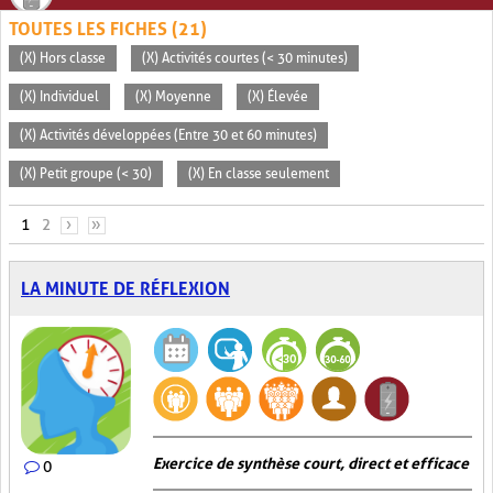
TOUTES LES FICHES (21)
(X) Hors classe
(X) Activités courtes (< 30 minutes)
(X) Individuel
(X) Moyenne
(X) Élevée
(X) Activités développées (Entre 30 et 60 minutes)
(X) Petit groupe (< 30)
(X) En classe seulement
PAGES
1
2
›
»
LA MINUTE DE RÉFLEXION
Exercice de synthèse court, direct et efficace
0