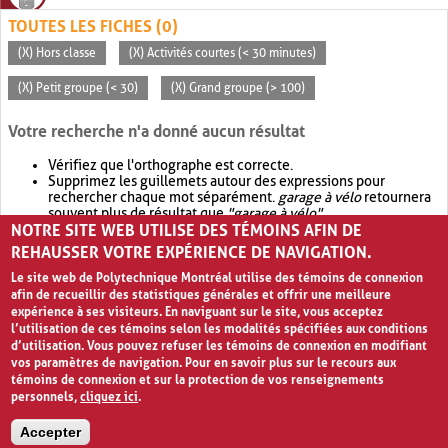
TOUTES LES FICHES (0)
(X) Hors classe
(X) Activités courtes (< 30 minutes)
(X) Petit groupe (< 30)
(X) Grand groupe (> 100)
Votre recherche n'a donné aucun résultat
Vérifiez que l'orthographe est correcte.
Supprimez les guillemets autour des expressions pour
rechercher chaque mot séparément.
garage à vélo
retournera
souvent plus de résultat que
"garage à vélo"
.
NOTRE SITE WEB UTILISE DES TÉMOINS AFIN DE
Envisagez d'élargir votre recherche avec
OR
.
garage OR vélo
retournera souvent plus de résultat que
garage à vélo
.
REHAUSSER VOTRE EXPÉRIENCE DE NAVIGATION.
Le site web de Polytechnique Montréal utilise des témoins de connexion
afin de recueillir des statistiques générales et offrir une meilleure
expérience à ses visiteurs. En naviguant sur le site, vous acceptez
l’utilisation de ces témoins selon les modalités spécifiées aux conditions
d’utilisation. Vous pouvez refuser les témoins de connexion en modifiant
vos paramètres de navigation. Pour en savoir plus sur le recours aux
témoins de connexion et sur la protection de vos renseignements
personnels,
cliquez ici
.
Avis de confidentialité et conditions d’utilisation
Accepter