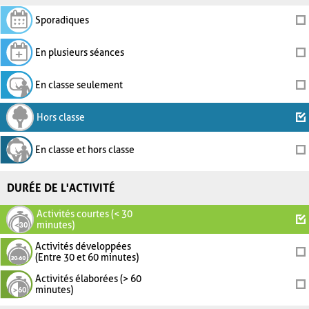
Sporadiques
En plusieurs séances
En classe seulement
Hors classe
En classe et hors classe
DURÉE DE L'ACTIVITÉ
Activités courtes (< 30
minutes)
Activités développées
(Entre 30 et 60 minutes)
Activités élaborées (> 60
minutes)