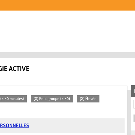
IE ACTIVE
s (< 30 minutes)
(X) Petit groupe (< 30)
(X) Élevée
ERSONNELLES