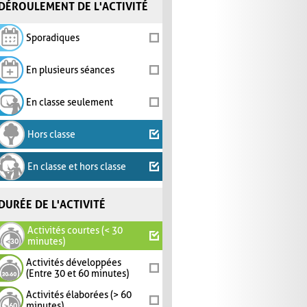
DÉROULEMENT DE L'ACTIVITÉ
Sporadiques
En plusieurs séances
En classe seulement
Hors classe
En classe et hors classe
DURÉE DE L'ACTIVITÉ
Activités courtes (< 30
minutes)
Activités développées
(Entre 30 et 60 minutes)
Activités élaborées (> 60
minutes)