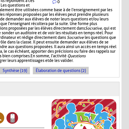
'ils répondent à ces
0
. Les questions et
alement être utilisées comme base à de l'enseignement par les
 des réponses proposées par les élèves peut prendre plusieurs
t de demander aux élèves de noter leurs questions et/ou leurs
 que l'enseignant récoltera par la suite. Une forme plus
stions proposées par les élèves directement dans
Socrative
, qui est
onder un auditoire et de voir les résultats en temps réel. Pour
l'ordinateur et rédige directement dans
Socrative
les questions que
 rôle dans la classe. Il peut ensuite demander aux élèves de se
dre aux questions proposées. Il aura ainsi un accès en temps réel
a, le cas échéant, apporter des précisions ou faire des rappels sur
s bien comprises. En somme, l'activité
Questions
rer leurs apprentissages et de les valider.
Synthèse (19)
Élaboration de questions (2)