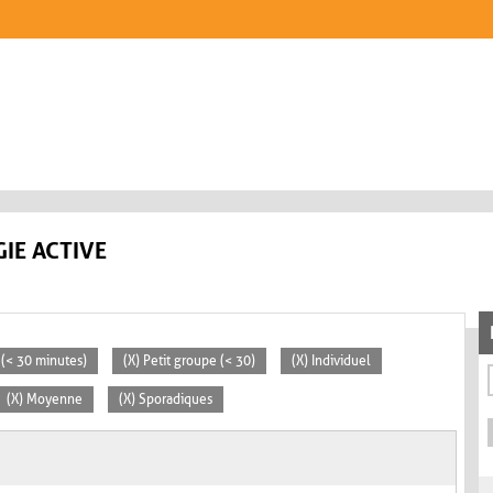
IE ACTIVE
s (< 30 minutes)
(X) Petit groupe (< 30)
(X) Individuel
(X) Moyenne
(X) Sporadiques