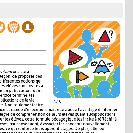
cation
consiste à
 leçon, de proposer des
 différentes notions qui
es élèves sont invités à
r un petit carton fourni
xercice terminé, les
lications de la vie
0
ue. Non seulement cette
ace et rapide d'exécution, mais elle a aussi l'avantage d'informer
degré de compréhension de leurs élèves quant aux applications
our les élèves, cette formule pédagogique les incite à réfléchir à
es et, par conséquent, à associer les concepts nouvellement
s, ce qui renforce leurs apprentissages. De plus, elle leur