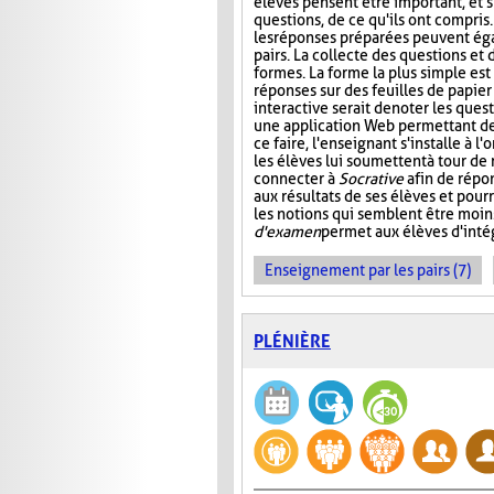
élèves pensent être important, et s
questions, de ce qu'ils ont compris
les réponses préparées peuvent ég
pairs. La collecte des questions et
formes. La forme la plus simple es
réponses sur des feuilles de papier
interactive serait de noter les que
une application Web permettant de s
ce faire, l'enseignant s'installe à 
les élèves lui soumettent à tour de
connecter à
Socrative
afin de répon
aux résultats de ses élèves et pourr
les notions qui semblent être moin
d'examen
permet aux élèves d'intég
Enseignement par les pairs (7)
PLÉNIÈRE