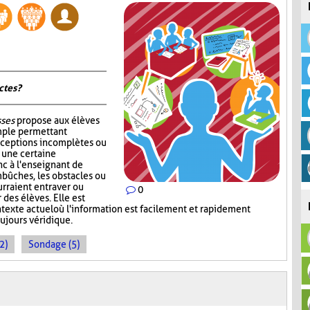
tes ?
sses
propose aux élèves
mple permettant
nceptions incomplètes ou
r une certaine
c à l'enseignant de
mbûches, les obstacles ou
rraient entraver ou
0
des élèves. Elle est
ntexte actuel où l'information est facilement et rapidement
oujours véridique.
2)
Sondage (5)