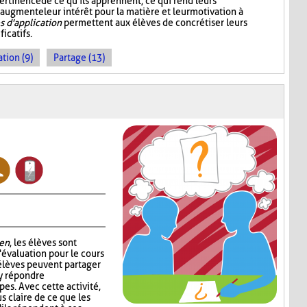
ertinence de ce qu'ils apprennent, ce qui rend leurs
 augmente leur intérêt pour la matière et leur motivation à
 d'application
permettent aux élèves de concrétiser leurs
icatifs.
tion (9)
Partage (13)
en
, les élèves sont
'évaluation pour le cours
 élèves peuvent partager
 y répondre
es. Avec cette activité,
s claire de ce que les