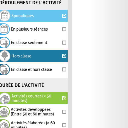
DÉROULEMENT DE L'ACTIVITÉ
Sporadiques
En plusieurs séances
En classe seulement
Hors classe
En classe et hors classe
DURÉE DE L'ACTIVITÉ
Activités courtes (< 30
minutes)
Activités développées
(Entre 30 et 60 minutes)
Activités élaborées (> 60
minutes)