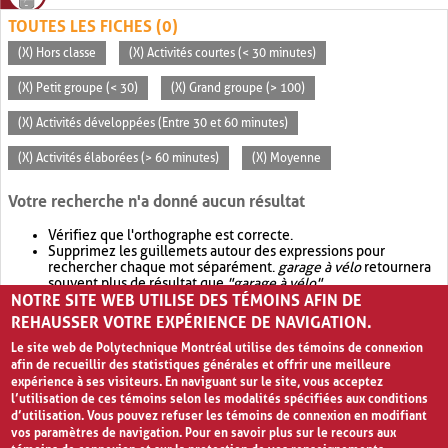
TOUTES LES FICHES (0)
(X) Hors classe
(X) Activités courtes (< 30 minutes)
(X) Petit groupe (< 30)
(X) Grand groupe (> 100)
(X) Activités développées (Entre 30 et 60 minutes)
(X) Activités élaborées (> 60 minutes)
(X) Moyenne
Votre recherche n'a donné aucun résultat
Vérifiez que l'orthographe est correcte.
Supprimez les guillemets autour des expressions pour
rechercher chaque mot séparément.
garage à vélo
retournera
souvent plus de résultat que
"garage à vélo"
.
NOTRE SITE WEB UTILISE DES TÉMOINS AFIN DE
Envisagez d'élargir votre recherche avec
OR
.
garage OR vélo
retournera souvent plus de résultat que
garage à vélo
.
REHAUSSER VOTRE EXPÉRIENCE DE NAVIGATION.
Le site web de Polytechnique Montréal utilise des témoins de connexion
afin de recueillir des statistiques générales et offrir une meilleure
expérience à ses visiteurs. En naviguant sur le site, vous acceptez
l’utilisation de ces témoins selon les modalités spécifiées aux conditions
d’utilisation. Vous pouvez refuser les témoins de connexion en modifiant
vos paramètres de navigation. Pour en savoir plus sur le recours aux