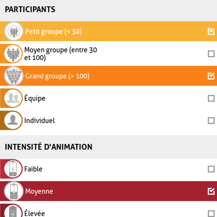
PARTICIPANTS
Petit groupe (< 30)
Moyen groupe (entre 30
et 100)
Grand groupe (> 100)
Équipe
Individuel
INTENSITÉ D'ANIMATION
Faible
Moyenne
Élevée