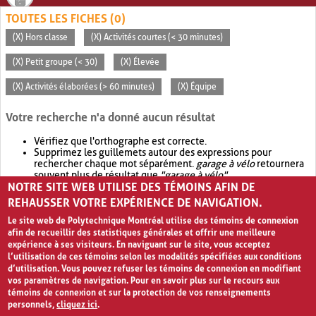
TOUTES LES FICHES (0)
(X) Hors classe
(X) Activités courtes (< 30 minutes)
(X) Petit groupe (< 30)
(X) Élevée
(X) Activités élaborées (> 60 minutes)
(X) Équipe
Votre recherche n'a donné aucun résultat
Vérifiez que l'orthographe est correcte.
Supprimez les guillemets autour des expressions pour
rechercher chaque mot séparément.
garage à vélo
retournera
souvent plus de résultat que
"garage à vélo"
.
NOTRE SITE WEB UTILISE DES TÉMOINS AFIN DE
Envisagez d'élargir votre recherche avec
OR
.
garage OR vélo
retournera souvent plus de résultat que
garage à vélo
.
REHAUSSER VOTRE EXPÉRIENCE DE NAVIGATION.
Le site web de Polytechnique Montréal utilise des témoins de connexion
afin de recueillir des statistiques générales et offrir une meilleure
expérience à ses visiteurs. En naviguant sur le site, vous acceptez
l’utilisation de ces témoins selon les modalités spécifiées aux conditions
d’utilisation. Vous pouvez refuser les témoins de connexion en modifiant
vos paramètres de navigation. Pour en savoir plus sur le recours aux
témoins de connexion et sur la protection de vos renseignements
personnels,
cliquez ici
.
Avis de confidentialité et conditions d’utilisation