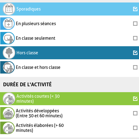
Sporadiques
En plusieurs séances
En classe seulement
Hors classe
En classe et hors classe
DURÉE DE L'ACTIVITÉ
Activités courtes (< 30
minutes)
Activités développées
(Entre 30 et 60 minutes)
Activités élaborées (> 60
minutes)