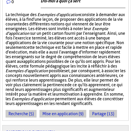
Dis-moi à quoi ça sert
0
La technique des
Exemples d'application
consiste à demander aux
élèves, à la fin d'une leçon, de proposer des applications de la vie
courante des différentes notions qui viennent de leur être
enseignées. Les élèves sont invités à noter leur
Exemple
d'application
sur un petit carton fourni par l'enseignant. Ainsi, une
fois l'exercice terminé, les élèves ont accès à une banque
d'applications de la vie courante pour une notion spécifique. Non
seulement cette technique est facile à mettre en place et rapide
d'exécution, mais elle a aussi l'avantage d'informer rapidement
les enseignants sur le degré de compréhension de leurs élèves
quant aux applications possibles de ce qu'ils ont appris. Pour les
élèves, cette formule pédagogique les incite à réfléchir à des
Exemples d'application
possibles et, par conséquent, à associer les
concepts nouvellement appris aux connaissances antérieures, ce
qui renforce leurs apprentissages. De plus, elle leur permet de
voir plus clairement la pertinence de ce qu'ils apprennent, ce qui
rend leurs apprentissages plus significatifs et augmente leur
intérêt pour la matière et leur motivation à apprendre. En somme,
les
Exemples d'application
permettent aux élèves de concrétiser
leurs apprentissages en les rendant significatifs.
Recherche (5)
Mise en application (9)
Partage (13)