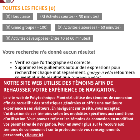
TOUTES LES FICHES (0)
(X) Hors classe
(X) Activités courtes (< 30 minutes)
(X) Grand groupe (> 100)
(X) Activités élaborées (> 60 minutes)
(X) Activités développées (Entre 30 et 60 minutes)
Votre recherche n'a donné aucun résultat
Vérifiez que l'orthographe est correcte.
Supprimez les guillemets autour des expressions pour
rechercher chaque mot séparément.
garage à vélo
retournera
souvent plus de résultat que
"garage à vélo"
.
NOTRE SITE WEB UTILISE DES TÉMOINS AFIN DE
Envisagez d'élargir votre recherche avec
OR
.
garage OR vélo
retournera souvent plus de résultat que
garage à vélo
.
REHAUSSER VOTRE EXPÉRIENCE DE NAVIGATION.
Le site web de Polytechnique Montréal utilise des témoins de connexion
afin de recueillir des statistiques générales et offrir une meilleure
expérience à ses visiteurs. En naviguant sur le site, vous acceptez
l’utilisation de ces témoins selon les modalités spécifiées aux conditions
d’utilisation. Vous pouvez refuser les témoins de connexion en modifiant
vos paramètres de navigation. Pour en savoir plus sur le recours aux
témoins de connexion et sur la protection de vos renseignements
personnels,
cliquez ici
.
Avis de confidentialité et conditions d’utilisation