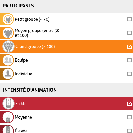
PARTICIPANTS
Petit groupe (< 30)
Moyen groupe (entre 30
et 100)
Grand groupe (> 100)
Équipe
Individuel
INTENSITÉ D'ANIMATION
Faible
Moyenne
Élevée