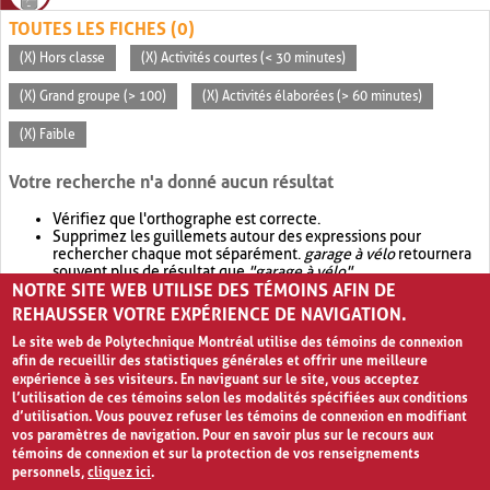
TOUTES LES FICHES (0)
(X) Hors classe
(X) Activités courtes (< 30 minutes)
(X) Grand groupe (> 100)
(X) Activités élaborées (> 60 minutes)
(X) Faible
Votre recherche n'a donné aucun résultat
Vérifiez que l'orthographe est correcte.
Supprimez les guillemets autour des expressions pour
rechercher chaque mot séparément.
garage à vélo
retournera
souvent plus de résultat que
"garage à vélo"
.
NOTRE SITE WEB UTILISE DES TÉMOINS AFIN DE
Envisagez d'élargir votre recherche avec
OR
.
garage OR vélo
retournera souvent plus de résultat que
garage à vélo
.
REHAUSSER VOTRE EXPÉRIENCE DE NAVIGATION.
Le site web de Polytechnique Montréal utilise des témoins de connexion
afin de recueillir des statistiques générales et offrir une meilleure
expérience à ses visiteurs. En naviguant sur le site, vous acceptez
l’utilisation de ces témoins selon les modalités spécifiées aux conditions
d’utilisation. Vous pouvez refuser les témoins de connexion en modifiant
vos paramètres de navigation. Pour en savoir plus sur le recours aux
témoins de connexion et sur la protection de vos renseignements
personnels,
cliquez ici
.
Avis de confidentialité et conditions d’utilisation