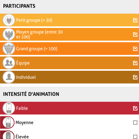
PARTICIPANTS
Petit groupe (< 30)
Moyen groupe (entre 30
et 100)
Grand groupe (> 100)
Équipe
Individuel
INTENSITÉ D'ANIMATION
Faible
Moyenne
Élevée