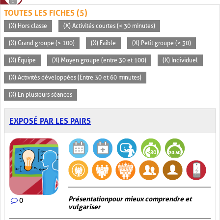
TOUTES LES FICHES (5)
(X) Hors classe
(X) Activités courtes (< 30 minutes)
(X) Grand groupe (> 100)
(X) Faible
(X) Petit groupe (< 30)
(X) Équipe
(X) Moyen groupe (entre 30 et 100)
(X) Individuel
(X) Activités développées (Entre 30 et 60 minutes)
(X) En plusieurs séances
EXPOSÉ PAR LES PAIRS
Présentation pour mieux comprendre et
0
vulgariser