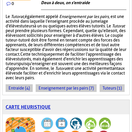
Deux à deux, on s'entraide
0
Le
Tutorat
, également appelé
Enseignement par les pairs
, est une
activité dans laquelle l'enseignant procède au jumelage
d'élèves tuteurs à un ou quelques autres élèves tutorés. Le
Tutorat
peut prendre plusieurs formes. Cependant, quelle qu'elle soit, des
élèves sont sollicités pour enseigner à d'autres élèves. Le couple
tuteur-tutoré doit être formé en tenant compte des forces des
apprenants, de leurs différentes compétences et de tout autre
facteur susceptible d'avoir des répercussions sur la qualité de leur
contact. Cette technique permet de faciliter l'apprentissage des
élèves tutorés, mais également d'enrichir les apprentissages des
tuteurs puisqu'enseigner est souvent une des meilleures façons
d'apprendre. En somme, le
Tutorat
est une activité permettant aux
élèves de faciliter et d'enrichir leurs apprentissages via le contact
avec leurs pairs.
Entraide (4)
Enseignement par les pairs (7)
Tuteurs (1)
CARTE HEURISTIQUE