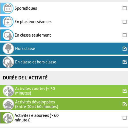
Sporadiques
En plusieurs séances
En classe seulement
Hors classe
En classe et hors classe
DURÉE DE L'ACTIVITÉ
Activités courtes (< 30
minutes)
Activités développées
(Entre 30 et 60 minutes)
Activités élaborées (> 60
minutes)