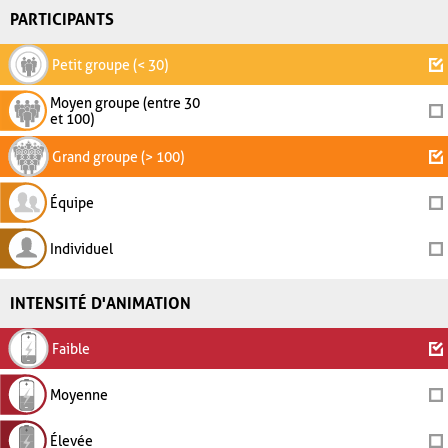
PARTICIPANTS
Petit groupe (< 30)
Moyen groupe (entre 30
et 100)
Grand groupe (> 100)
Équipe
Individuel
INTENSITÉ D'ANIMATION
Faible
Moyenne
Élevée