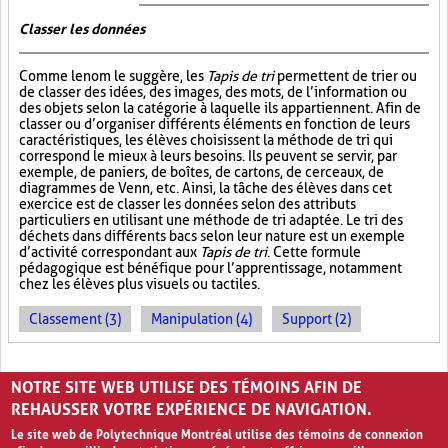
Classer les données
Comme le nom le suggère, les
Tapis de tri
permettent de trier ou
de classer des idées, des images, des mots, de l’information ou
des objets selon la catégorie à laquelle ils appartiennent. Afin de
classer ou d’organiser différents éléments en fonction de leurs
caractéristiques, les élèves choisissent la méthode de tri qui
correspond le mieux à leurs besoins. Ils peuvent se servir, par
exemple, de paniers, de boîtes, de cartons, de cerceaux, de
diagrammes de Venn, etc. Ainsi, la tâche des élèves dans cet
exercice est de classer les données selon des attributs
particuliers en utilisant une méthode de tri adaptée. Le tri des
déchets dans différents bacs selon leur nature est un exemple
d’activité correspondant aux
Tapis de tri
. Cette formule
pédagogique est bénéfique pour l’apprentissage, notamment
chez les élèves plus visuels ou tactiles.
Classement (3)
Manipulation (4)
Support (2)
PAGES
NOTRE SITE WEB UTILISE DES TÉMOINS AFIN DE
1
2
›
»
REHAUSSER VOTRE EXPÉRIENCE DE NAVIGATION.
Le site web de Polytechnique Montréal utilise des témoins de connexion