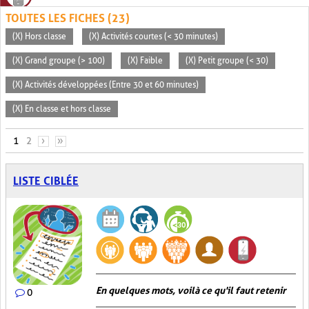
TOUTES LES FICHES (23)
(X) Hors classe
(X) Activités courtes (< 30 minutes)
(X) Grand groupe (> 100)
(X) Faible
(X) Petit groupe (< 30)
(X) Activités développées (Entre 30 et 60 minutes)
(X) En classe et hors classe
PAGES
1
2
›
»
LISTE CIBLÉE
En quelques mots, voilà ce qu'il faut retenir
0