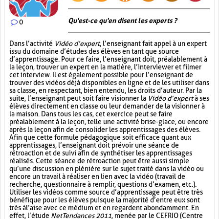
Qu'est-ce qu'en disent les experts ?
0
Dans l’activité
Vidéo d’expert
, l’enseignant fait appel à un expert
issu du domaine d’études des élèves en tant que source
d’apprentissage. Pour ce faire, l’enseignant doit, préalablement à
la leçon, trouver un expert en la matière, l’interviewer et filmer
cet interview. Il est également possible pour l’enseignant de
trouver des vidéos déjà disponibles en ligne et de les utiliser dans
sa classe, en respectant, bien entendu, les droits d’auteur. Par la
suite, l’enseignant peut soit faire visionner la
Vidéo d’expert
à ses
élèves directement en classe ou leur demander de la visionner à
la maison. Dans tous les cas, cet exercice peut se faire
préalablement à la leçon, telle une activité brise-glace, ou encore
après la leçon afin de consolider les apprentissages des élèves.
Afin que cette formule pédagogique soit efficace quant aux
apprentissages, l’enseignant doit prévoir une séance de
rétroaction et de suivi afin de synthétiser les apprentissages
réalisés. Cette séance de rétroaction peut être aussi simple
qu’une discussion en plénière sur le sujet traité dans la vidéo ou
encore un travail à réaliser en lien avec la vidéo (travail de
recherche, questionnaire à remplir, questions d’examen, etc.).
Utiliser les vidéos comme source d’apprentissage peut être très
bénéfique pour les élèves puisque la majorité d’entre eux sont
très à l’aise avec ce médium et en regardent abondamment. En
effet, l’étude
NetTendances 2011
, menée par le CEFRIO (Centre