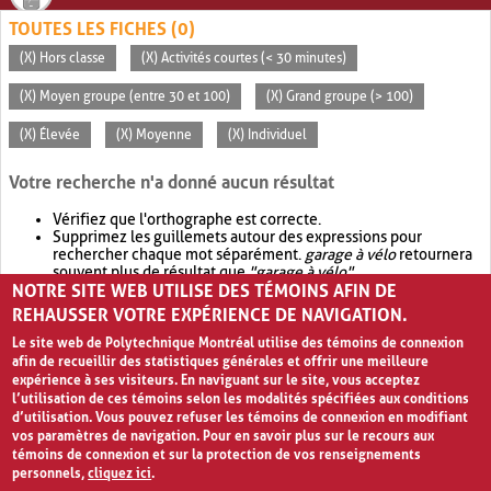
TOUTES LES FICHES (0)
(X) Hors classe
(X) Activités courtes (< 30 minutes)
(X) Moyen groupe (entre 30 et 100)
(X) Grand groupe (> 100)
(X) Élevée
(X) Moyenne
(X) Individuel
Votre recherche n'a donné aucun résultat
Vérifiez que l'orthographe est correcte.
Supprimez les guillemets autour des expressions pour
rechercher chaque mot séparément.
garage à vélo
retournera
souvent plus de résultat que
"garage à vélo"
.
NOTRE SITE WEB UTILISE DES TÉMOINS AFIN DE
Envisagez d'élargir votre recherche avec
OR
.
garage OR vélo
retournera souvent plus de résultat que
garage à vélo
.
REHAUSSER VOTRE EXPÉRIENCE DE NAVIGATION.
Le site web de Polytechnique Montréal utilise des témoins de connexion
afin de recueillir des statistiques générales et offrir une meilleure
expérience à ses visiteurs. En naviguant sur le site, vous acceptez
l’utilisation de ces témoins selon les modalités spécifiées aux conditions
d’utilisation. Vous pouvez refuser les témoins de connexion en modifiant
vos paramètres de navigation. Pour en savoir plus sur le recours aux
témoins de connexion et sur la protection de vos renseignements
personnels,
cliquez ici
.
Avis de confidentialité et conditions d’utilisation