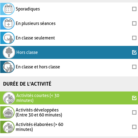
Sporadiques
En plusieurs séances
En classe seulement
Hors classe
En classe et hors classe
DURÉE DE L'ACTIVITÉ
Activités courtes (< 30
minutes)
Activités développées
(Entre 30 et 60 minutes)
Activités élaborées (> 60
minutes)