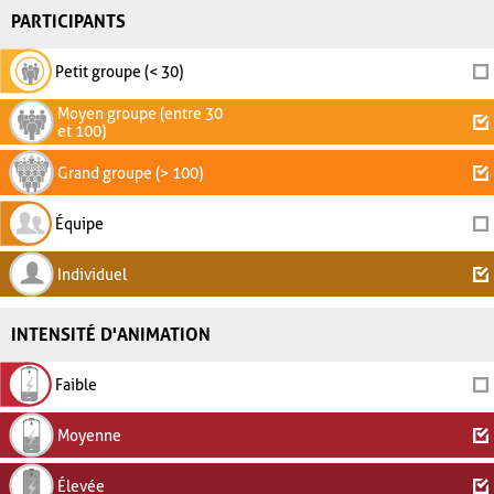
PARTICIPANTS
Petit groupe (< 30)
Moyen groupe (entre 30
et 100)
Grand groupe (> 100)
Équipe
Individuel
INTENSITÉ D'ANIMATION
Faible
Moyenne
Élevée