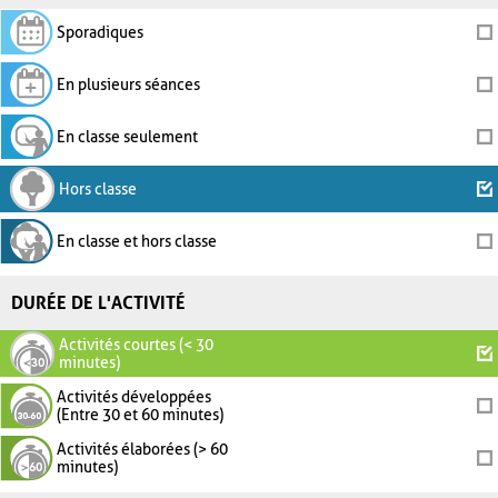
Sporadiques
En plusieurs séances
En classe seulement
Hors classe
En classe et hors classe
DURÉE DE L'ACTIVITÉ
Activités courtes (< 30
minutes)
Activités développées
(Entre 30 et 60 minutes)
Activités élaborées (> 60
minutes)