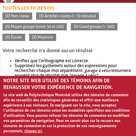
TOUTES LES FICHES (0)
(X) Hors classe
(X) Activités courtes (< 30 minutes)
(X) Moyen groupe (entre 30 et 100)
(X) Grand groupe (> 100)
(X) Élevée
(X) Moyenne
Votre recherche n'a donné aucun résultat
Vérifiez que l'orthographe est correcte.
Supprimez les guillemets autour des expressions pour
rechercher chaque mot séparément.
garage à vélo
retournera
souvent plus de résultat que
"garage à vélo"
.
NOTRE SITE WEB UTILISE DES TÉMOINS AFIN DE
Envisagez d'élargir votre recherche avec
OR
.
garage OR vélo
retournera souvent plus de résultat que
garage à vélo
.
REHAUSSER VOTRE EXPÉRIENCE DE NAVIGATION.
Le site web de Polytechnique Montréal utilise des témoins de connexion
afin de recueillir des statistiques générales et offrir une meilleure
expérience à ses visiteurs. En naviguant sur le site, vous acceptez
l’utilisation de ces témoins selon les modalités spécifiées aux conditions
d’utilisation. Vous pouvez refuser les témoins de connexion en modifiant
vos paramètres de navigation. Pour en savoir plus sur le recours aux
témoins de connexion et sur la protection de vos renseignements
personnels,
cliquez ici
.
Avis de confidentialité et conditions d’utilisation