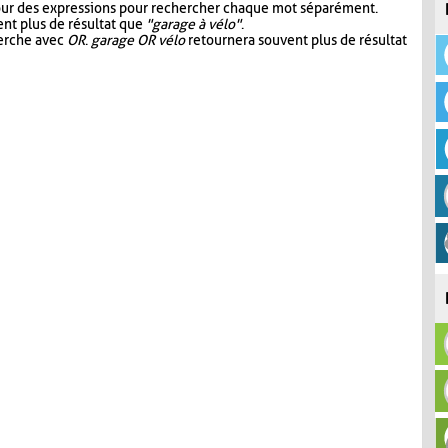
our des expressions pour rechercher chaque mot séparément.
nt plus de résultat que
"garage à vélo"
.
herche avec
OR
.
garage OR vélo
retournera souvent plus de résultat