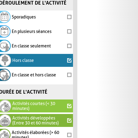
DÉROULEMENT DE L'ACTIVITÉ
Sporadiques
En plusieurs séances
En classe seulement
Hors classe
En classe et hors classe
DURÉE DE L'ACTIVITÉ
Activités courtes (< 30
minutes)
Activités développées
(Entre 30 et 60 minutes)
Activités élaborées (> 60
minutes)