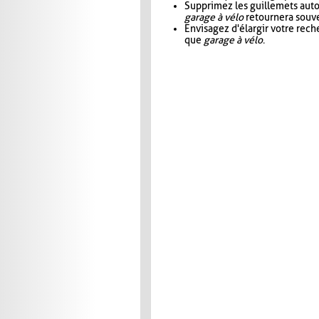
Supprimez les guillemets aut
garage à vélo
retournera souve
Envisagez d'élargir votre rec
que
garage à vélo
.