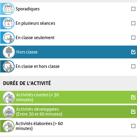
Sporadiques
En plusieurs séances
En classe seulement
Hors classe
En classe et hors classe
DURÉE DE L'ACTIVITÉ
Activités courtes (< 30
minutes)
Activités développées
(Entre 30 et 60 minutes)
Activités élaborées (> 60
minutes)