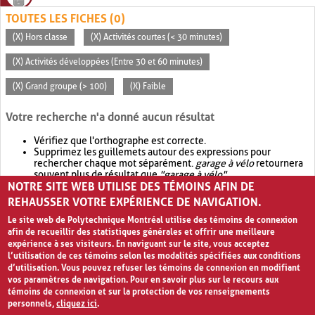
TOUTES LES FICHES (0)
(X) Hors classe
(X) Activités courtes (< 30 minutes)
(X) Activités développées (Entre 30 et 60 minutes)
(X) Grand groupe (> 100)
(X) Faible
Votre recherche n'a donné aucun résultat
Vérifiez que l'orthographe est correcte.
Supprimez les guillemets autour des expressions pour
rechercher chaque mot séparément.
garage à vélo
retournera
souvent plus de résultat que
"garage à vélo"
.
NOTRE SITE WEB UTILISE DES TÉMOINS AFIN DE
Envisagez d'élargir votre recherche avec
OR
.
garage OR vélo
retournera souvent plus de résultat que
garage à vélo
.
REHAUSSER VOTRE EXPÉRIENCE DE NAVIGATION.
Le site web de Polytechnique Montréal utilise des témoins de connexion
afin de recueillir des statistiques générales et offrir une meilleure
expérience à ses visiteurs. En naviguant sur le site, vous acceptez
l’utilisation de ces témoins selon les modalités spécifiées aux conditions
d’utilisation. Vous pouvez refuser les témoins de connexion en modifiant
vos paramètres de navigation. Pour en savoir plus sur le recours aux
témoins de connexion et sur la protection de vos renseignements
personnels,
cliquez ici
.
Avis de confidentialité et conditions d’utilisation