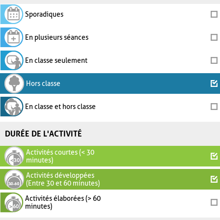
Sporadiques
En plusieurs séances
En classe seulement
Hors classe
En classe et hors classe
DURÉE DE L'ACTIVITÉ
Activités courtes (< 30
minutes)
Activités développées
(Entre 30 et 60 minutes)
Activités élaborées (> 60
minutes)