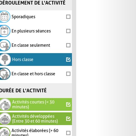
DÉROULEMENT DE L'ACTIVITÉ
Sporadiques
En plusieurs séances
En classe seulement
Hors classe
En classe et hors classe
DURÉE DE L'ACTIVITÉ
Activités courtes (< 30
minutes)
Activités développées
(Entre 30 et 60 minutes)
Activités élaborées (> 60
minutes)