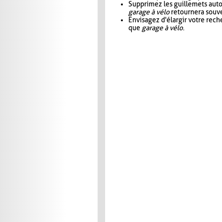
Supprimez les guillemets aut
garage à vélo
retournera souve
Envisagez d'élargir votre rec
que
garage à vélo
.