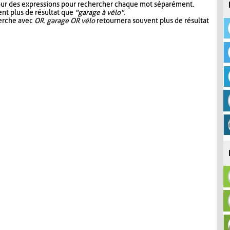
our des expressions pour rechercher chaque mot séparément.
nt plus de résultat que
"garage à vélo"
.
herche avec
OR
.
garage OR vélo
retournera souvent plus de résultat