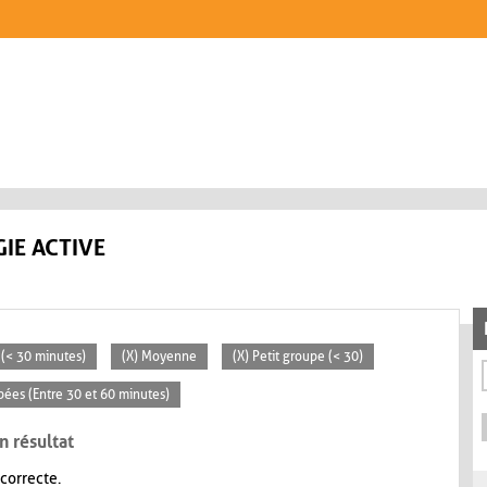
IE ACTIVE
s (< 30 minutes)
(X) Moyenne
(X) Petit groupe (< 30)
pées (Entre 30 et 60 minutes)
n résultat
 correcte.