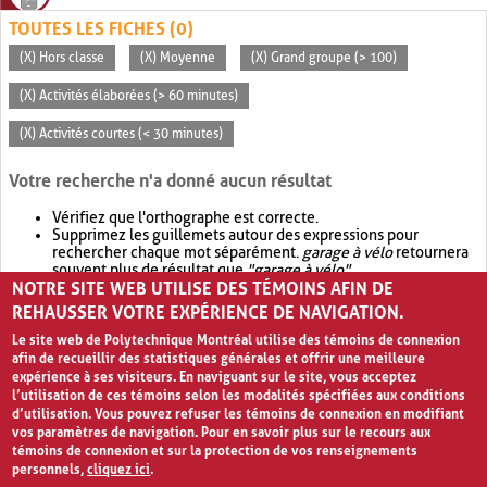
TOUTES LES FICHES (0)
(X) Hors classe
(X) Moyenne
(X) Grand groupe (> 100)
(X) Activités élaborées (> 60 minutes)
(X) Activités courtes (< 30 minutes)
Votre recherche n'a donné aucun résultat
Vérifiez que l'orthographe est correcte.
Supprimez les guillemets autour des expressions pour
rechercher chaque mot séparément.
garage à vélo
retournera
souvent plus de résultat que
"garage à vélo"
.
NOTRE SITE WEB UTILISE DES TÉMOINS AFIN DE
Envisagez d'élargir votre recherche avec
OR
.
garage OR vélo
retournera souvent plus de résultat que
garage à vélo
.
REHAUSSER VOTRE EXPÉRIENCE DE NAVIGATION.
Le site web de Polytechnique Montréal utilise des témoins de connexion
afin de recueillir des statistiques générales et offrir une meilleure
expérience à ses visiteurs. En naviguant sur le site, vous acceptez
l’utilisation de ces témoins selon les modalités spécifiées aux conditions
d’utilisation. Vous pouvez refuser les témoins de connexion en modifiant
vos paramètres de navigation. Pour en savoir plus sur le recours aux
témoins de connexion et sur la protection de vos renseignements
personnels,
cliquez ici
.
Avis de confidentialité et conditions d’utilisation