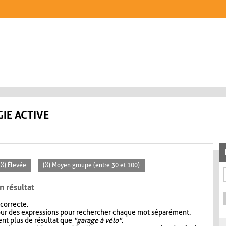
IE ACTIVE
(X) Élevée
(X) Moyen groupe (entre 30 et 100)
n résultat
 correcte.
our des expressions pour rechercher chaque mot séparément.
nt plus de résultat que
"garage à vélo"
.