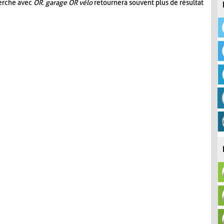
herche avec
OR
.
garage OR vélo
retournera souvent plus de résultat