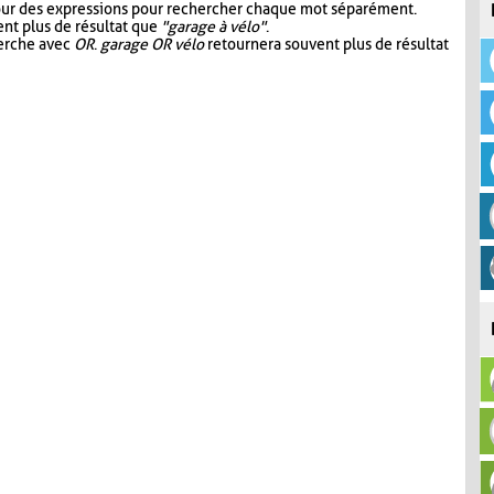
our des expressions pour rechercher chaque mot séparément.
nt plus de résultat que
"garage à vélo"
.
herche avec
OR
.
garage OR vélo
retournera souvent plus de résultat