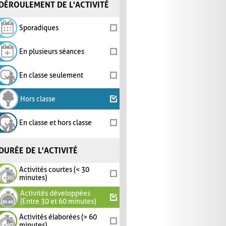
DÉROULEMENT DE L'ACTIVITÉ
Sporadiques
En plusieurs séances
En classe seulement
Hors classe
En classe et hors classe
DURÉE DE L'ACTIVITÉ
Activités courtes (< 30
minutes)
Activités développées
(Entre 30 et 60 minutes)
Activités élaborées (> 60
minutes)