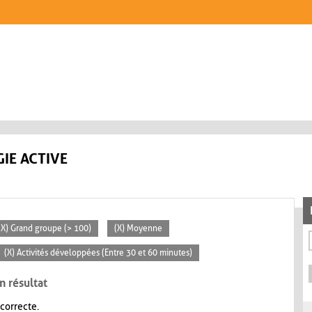
IE ACTIVE
(X) Grand groupe (> 100)
(X) Moyenne
(X) Activités développées (Entre 30 et 60 minutes)
n résultat
 correcte.