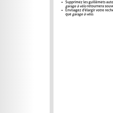
Supprimez les guillemets aut
garage à vélo
retournera souve
Envisagez d'élargir votre rec
que
garage à vélo
.