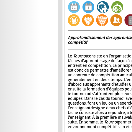
Approfondissement des apprentiss
compétitif
Le
Tournoi
consiste en l'organisati
tâches d'apprentissage de façon à 
entrent en compétition. La princip
est donc de permettre d'améliorer
un contexte de compétition amicale
généralement en deux temps. L'e
d'abord aux apprenants d'étudier un 
ensuite la formation d'équipes pour 
le tournoi où s'affrontent plusieur
équipes. Dans le cas du tournoi ave
questions, font un jeu ou un exerci
l'enseignant désigne deux chefs d'é
tâche consiste alors à répondre, à 
l'enseignant. À la première mauvais
suite. En somme, le
Tournoi
permet 
environnement compétitif sain et 