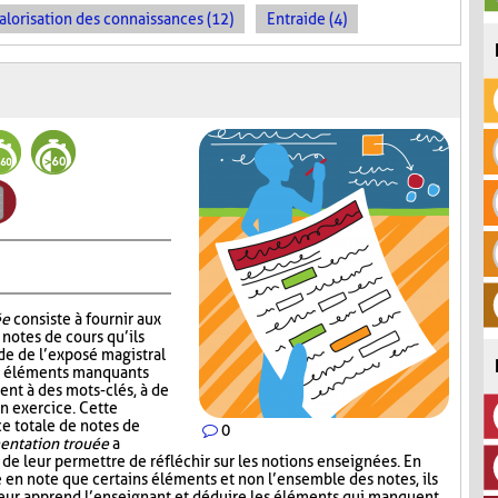
alorisation des connaissances (12)
Entraide (4)
ée
consiste à fournir aux
notes de cours qu’ils
de de l’exposé magistral
es éléments manquants
ent à des mots-clés, à de
un exercice. Cette
ce totale de notes de
0
ntation trouée
a
 de leur permettre de réfléchir sur les notions enseignées. En
e en note que certains éléments et non l’ensemble des notes, ils
leur apprend l’enseignant et déduire les éléments qui manquent.