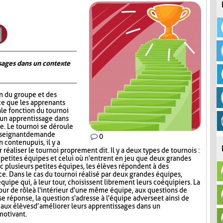
ages dans un contexte
on du groupe et des
ce que les apprenants
ale fonction du tournoi
 un apprentissage dans
. Le tournoi se déroule
nseignant demande
0
contenu puis, il y a
réaliser le tournoi proprement dit. Il y a deux types de tournois :
s petites équipes et celui où n'entrent en jeu que deux grandes
c plusieurs petites équipes, les élèves répondent à des
ce. Dans le cas du tournoi réalisé par deux grandes équipes,
quipe qui, à leur tour, choisissent librement leurs coéquipiers. La
tour de rôle à l'intérieur d'une même équipe, aux questions de
e réponse, la question s'adresse à l'équipe adverse et ainsi de
aux élèves d’améliorer leurs apprentissages dans un
motivant.