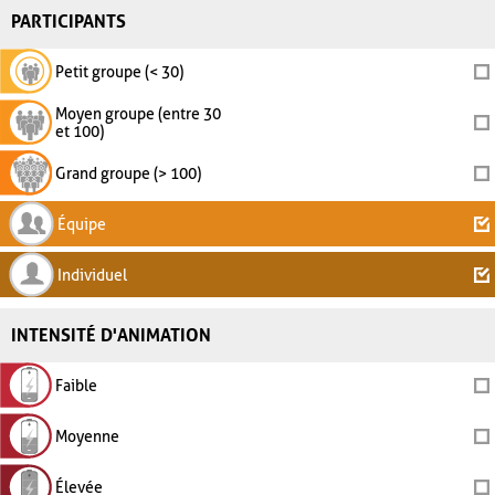
PARTICIPANTS
Petit groupe (< 30)
Moyen groupe (entre 30
et 100)
Grand groupe (> 100)
Équipe
Individuel
INTENSITÉ D'ANIMATION
Faible
Moyenne
Élevée