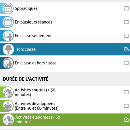
Sporadiques
En plusieurs séances
En classe seulement
Hors classe
En classe et hors classe
DURÉE DE L'ACTIVITÉ
Activités courtes (< 30
minutes)
Activités développées
(Entre 30 et 60 minutes)
Activités élaborées (> 60
minutes)