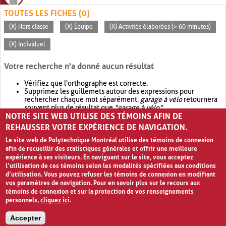
TOUTES LES FICHES (0)
(X) Hors classe
(X) Équipe
(X) Activités élaborées (> 60 minutes)
(X) Individuel
Votre recherche n'a donné aucun résultat
Vérifiez que l'orthographe est correcte.
Supprimez les guillemets autour des expressions pour
rechercher chaque mot séparément.
garage à vélo
retournera
souvent plus de résultat que
"garage à vélo"
.
NOTRE SITE WEB UTILISE DES TÉMOINS AFIN DE
Envisagez d'élargir votre recherche avec
OR
.
garage OR vélo
retournera souvent plus de résultat que
garage à vélo
.
REHAUSSER VOTRE EXPÉRIENCE DE NAVIGATION.
Le site web de Polytechnique Montréal utilise des témoins de connexion
afin de recueillir des statistiques générales et offrir une meilleure
expérience à ses visiteurs. En naviguant sur le site, vous acceptez
l’utilisation de ces témoins selon les modalités spécifiées aux conditions
d’utilisation. Vous pouvez refuser les témoins de connexion en modifiant
vos paramètres de navigation. Pour en savoir plus sur le recours aux
témoins de connexion et sur la protection de vos renseignements
personnels,
cliquez ici
.
Avis de confidentialité et conditions d’utilisation
Accepter