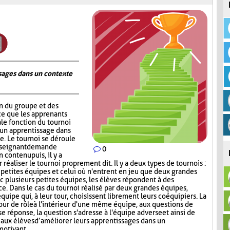
ages dans un contexte
on du groupe et des
ce que les apprenants
ale fonction du tournoi
 un apprentissage dans
. Le tournoi se déroule
nseignant demande
0
contenu puis, il y a
réaliser le tournoi proprement dit. Il y a deux types de tournois :
s petites équipes et celui où n'entrent en jeu que deux grandes
c plusieurs petites équipes, les élèves répondent à des
ce. Dans le cas du tournoi réalisé par deux grandes équipes,
quipe qui, à leur tour, choisissent librement leurs coéquipiers. La
tour de rôle à l'intérieur d'une même équipe, aux questions de
e réponse, la question s'adresse à l'équipe adverse et ainsi de
aux élèves d’améliorer leurs apprentissages dans un
motivant.