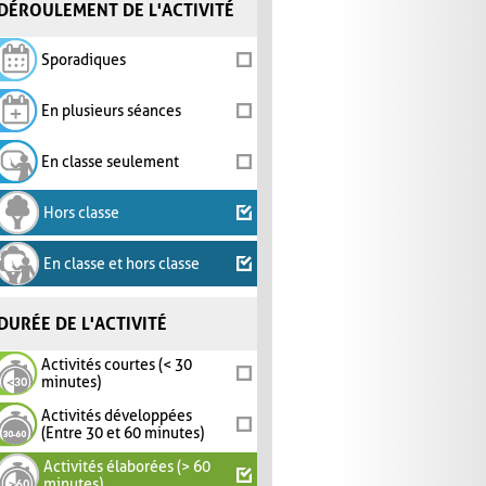
DÉROULEMENT DE L'ACTIVITÉ
Sporadiques
En plusieurs séances
En classe seulement
Hors classe
En classe et hors classe
DURÉE DE L'ACTIVITÉ
Activités courtes (< 30
minutes)
Activités développées
(Entre 30 et 60 minutes)
Activités élaborées (> 60
minutes)