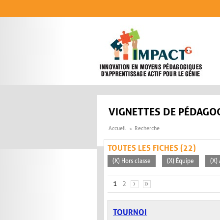
Aller au contenu principal
VIGNETTES DE PÉDAGOG
Accueil
Recherche
TOUTES LES FICHES (22)
(X) Hors classe
(X) Équipe
(X)
PAGES
1
2
›
»
TOURNOI