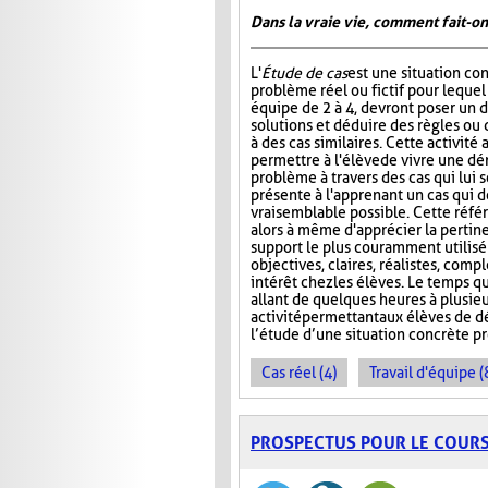
Dans la vraie vie, comment fait-on
L'
Étude de cas
est une situation co
problème réel ou fictif pour lequel
équipe de 2 à 4, devront poser un d
solutions et déduire des règles ou 
à des cas similaires. Cette activité
permettre à l'élève de vivre une d
problème à travers des cas qui lui s
présente à l'apprenant un cas qui do
vraisemblable possible. Cette référe
alors à même d'apprécier la pertin
support le plus couramment utilisé e
objectives, claires, réalistes, compl
intérêt chez les élèves. Le temps qu
allant de quelques heures à plusie
activité permettant aux élèves de 
l’étude d’une situation concrète 
Cas réel (4)
Travail d'équipe (
PROSPECTUS POUR LE COUR