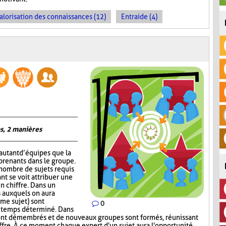
alorisation des connaissances (12)
Entraide (4)
s, 2 manières
autant d’équipes que la
prenants dans le groupe.
 nombre de sujets requis
nt se voit attribuer une
un chiffre. Dans un
 auxquels on aura
me sujet) sont
0
n temps déterminé. Dans
ont démembrés et de nouveaux groupes sont formés, réunissant
ffre. À ce moment, chaque expert d'un sujet aura l'opportunité