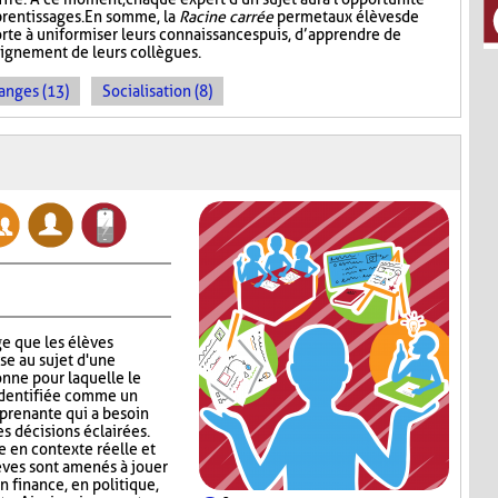
prentissages. En somme, la
Racine carrée
permet aux élèves de
rte à uniformiser leurs connaissances puis, d’apprendre de
seignement de leurs collègues.
anges (13)
Socialisation (8)
e que les élèves
se au sujet d'une
nne pour laquelle le
identifiée comme un
 prenante qui a besoin
s décisions éclairées.
 en contexte réelle et
lèves sont amenés à jouer
en finance, en politique,