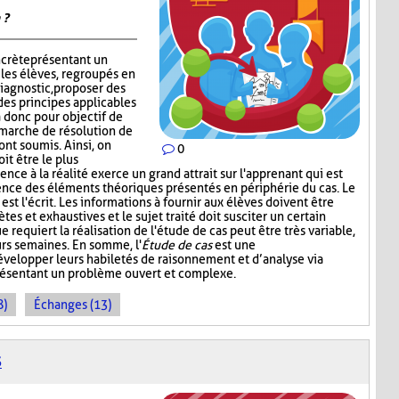
 ?
ncrète présentant un
 les élèves, regroupés en
iagnostic, proposer des
des principes applicables
 a donc pour objectif de
émarche de résolution de
ont soumis. Ainsi, on
0
it être le plus
nce à la réalité exerce un grand attrait sur l'apprenant qui est
ence des éléments théoriques présentés en périphérie du cas. Le
st l'écrit. Les informations à fournir aux élèves doivent être
ètes et exhaustives et le sujet traité doit susciter un certain
e requiert la réalisation de l'étude de cas peut être très variable,
urs semaines. En somme, l'
Étude de cas
est une
développer leurs habiletés de raisonnement et d’analyse via
présentant un problème ouvert et complexe.
8)
Échanges (13)
S