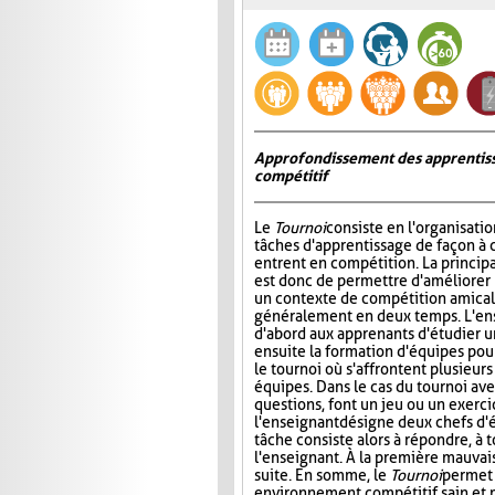
Approfondissement des apprentiss
compétitif
Le
Tournoi
consiste en l'organisati
tâches d'apprentissage de façon à 
entrent en compétition. La princip
est donc de permettre d'améliorer
un contexte de compétition amicale
généralement en deux temps. L'e
d'abord aux apprenants d'étudier un 
ensuite la formation d'équipes pour 
le tournoi où s'affrontent plusieur
équipes. Dans le cas du tournoi ave
questions, font un jeu ou un exerci
l'enseignant désigne deux chefs d'é
tâche consiste alors à répondre, à 
l'enseignant. À la première mauvais
suite. En somme, le
Tournoi
permet 
environnement compétitif sain et 