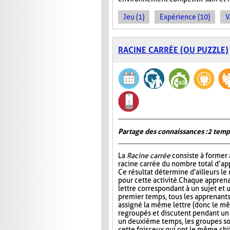
Jeu (1)
Expérience (10)
V
RACINE CARRÉE (OU PUZZLE)
Partage des connaissances : 2 temp
La
Racine carrée
consiste à former 
racine carrée du nombre total d’ap
Ce résultat détermine d'ailleurs le
pour cette activité. Chaque apprena
lettre correspondant à un sujet et 
premier temps, tous les apprenants
assigné la même lettre (donc le mê
regroupés et discutent pendant u
un deuxième temps, les groupes s
cette fois ceux qui ont le même chi