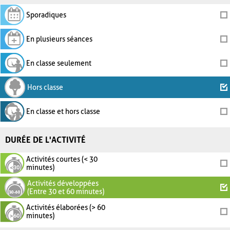
Sporadiques
En plusieurs séances
En classe seulement
Hors classe
En classe et hors classe
DURÉE DE L'ACTIVITÉ
Activités courtes (< 30
minutes)
Activités développées
(Entre 30 et 60 minutes)
Activités élaborées (> 60
minutes)