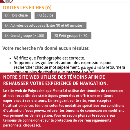
TOUTES LES FICHES (0)
(X) Hors classe
(X) Équipe
(X) Activités développées (Entre 30 et 60 minutes)
(X) Grand groupe (> 100)
(X) Petit groupe (< 30)
Votre recherche n'a donné aucun résultat
Vérifiez que l'orthographe est correcte.
Supprimez les guillemets autour des expressions pour
rechercher chaque mot séparément.
garage à vélo
retournera
souvent plus de résultat que
"garage à vélo"
.
NOTRE SITE WEB UTILISE DES TÉMOINS AFIN DE
Envisagez d'élargir votre recherche avec
OR
.
garage OR vélo
retournera souvent plus de résultat que
garage à vélo
.
REHAUSSER VOTRE EXPÉRIENCE DE NAVIGATION.
Le site web de Polytechnique Montréal utilise des témoins de connexion
afin de recueillir des statistiques générales et offrir une meilleure
expérience à ses visiteurs. En naviguant sur le site, vous acceptez
l’utilisation de ces témoins selon les modalités spécifiées aux conditions
d’utilisation. Vous pouvez refuser les témoins de connexion en modifiant
vos paramètres de navigation. Pour en savoir plus sur le recours aux
témoins de connexion et sur la protection de vos renseignements
personnels,
cliquez ici
.
Avis de confidentialité et conditions d’utilisation