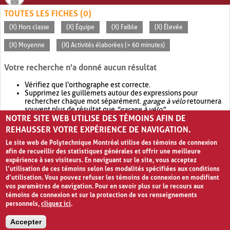
TOUTES LES FICHES (0)
(X) Hors classe
(X) Équipe
(X) Faible
(X) Élevée
(X) Moyenne
(X) Activités élaborées (> 60 minutes)
Votre recherche n'a donné aucun résultat
Vérifiez que l'orthographe est correcte.
Supprimez les guillemets autour des expressions pour
rechercher chaque mot séparément.
garage à vélo
retournera
souvent plus de résultat que
"garage à vélo"
.
NOTRE SITE WEB UTILISE DES TÉMOINS AFIN DE
Envisagez d'élargir votre recherche avec
OR
.
garage OR vélo
retournera souvent plus de résultat que
garage à vélo
.
REHAUSSER VOTRE EXPÉRIENCE DE NAVIGATION.
Le site web de Polytechnique Montréal utilise des témoins de connexion
afin de recueillir des statistiques générales et offrir une meilleure
expérience à ses visiteurs. En naviguant sur le site, vous acceptez
l’utilisation de ces témoins selon les modalités spécifiées aux conditions
d’utilisation. Vous pouvez refuser les témoins de connexion en modifiant
vos paramètres de navigation. Pour en savoir plus sur le recours aux
témoins de connexion et sur la protection de vos renseignements
personnels,
cliquez ici
.
Avis de confidentialité et conditions d’utilisation
Accepter