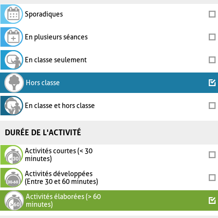
Sporadiques
En plusieurs séances
En classe seulement
Hors classe
En classe et hors classe
DURÉE DE L'ACTIVITÉ
Activités courtes (< 30
minutes)
Activités développées
(Entre 30 et 60 minutes)
Activités élaborées (> 60
minutes)