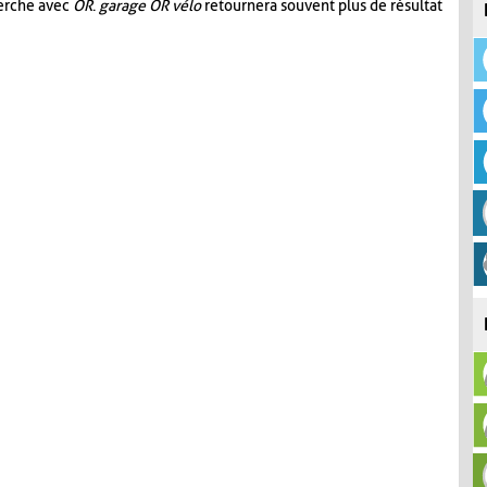
herche avec
OR
.
garage OR vélo
retournera souvent plus de résultat