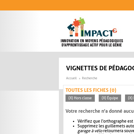
Aller au contenu principal
VIGNETTES DE PÉDAGOG
Accueil
Recherche
TOUTES LES FICHES (0)
(X) Hors classe
(X) Équipe
(X)
Votre recherche n'a donné aucu
Vérifiez que l'orthographe est
Supprimez les guillemets aut
garage à vélo
retournera souve