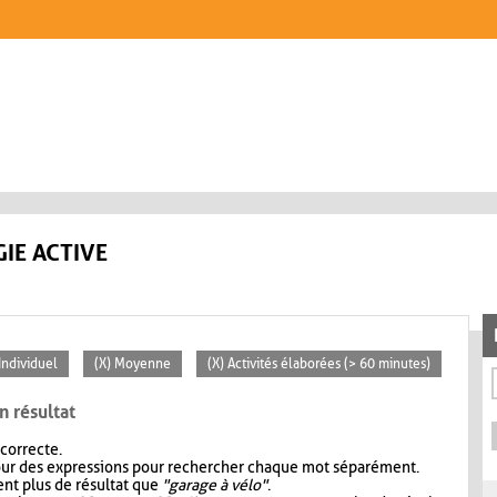
IE ACTIVE
 Individuel
(X) Moyenne
(X) Activités élaborées (> 60 minutes)
n résultat
 correcte.
our des expressions pour rechercher chaque mot séparément.
nt plus de résultat que
"garage à vélo"
.